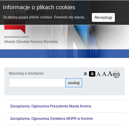
Informacje o plikach cookies
Akceptuję
Ta strona używa plików cookies.
Dowiedz się więcej...
prowadzony przez:
Miejski Ośrodek Pomocy Rodzinie
Wyszukaj w biuletynie:
szukaj
Zarządzenia, Ogłoszenia Prezydenta Miasta Konina
Zarządzenia, Ogłoszenia Dyrektora MOPR w Koninie