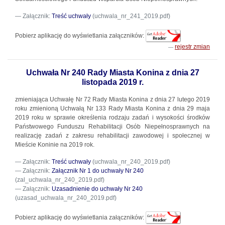
Załącznik:
Treść uchwały
(uchwala_nr_241_2019.pdf)
Pobierz aplikację do wyświetlania załączników:
rejestr zmian
Uchwała Nr 240 Rady Miasta Konina z dnia 27
listopada 2019 r.
zmieniająca Uchwałę Nr 72 Rady Miasta Konina z dnia 27 lutego 2019
roku zmienioną Uchwałą Nr 133 Rady Miasta Konina z dnia 29 maja
2019 roku w sprawie określenia rodzaju zadań i wysokości środków
Państwowego Funduszu Rehabilitacji Osób Niepełnosprawnych na
realizację zadań z zakresu rehabilitacji zawodowej i społecznej w
Mieście Koninie na 2019 rok.
Załącznik:
Treść uchwały
(uchwala_nr_240_2019.pdf)
Załącznik:
Załącznik Nr 1 do uchwały Nr 240
(zal_uchwala_nr_240_2019.pdf)
Załącznik:
Uzasadnienie do uchwały Nr 240
(uzasad_uchwala_nr_240_2019.pdf)
Pobierz aplikację do wyświetlania załączników: