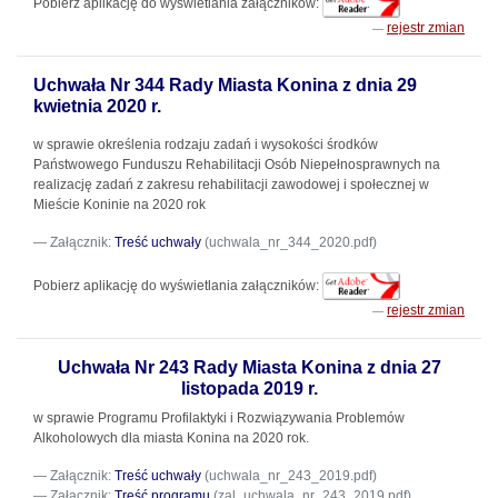
Pobierz aplikację do wyświetlania załączników:
rejestr zmian
Uchwała Nr 344 Rady Miasta Konina z dnia 29
kwietnia 2020 r.
w sprawie określenia rodzaju zadań i wysokości środków
Państwowego Funduszu Rehabilitacji Osób Niepełnosprawnych na
realizację zadań z zakresu rehabilitacji zawodowej i społecznej w
Mieście Koninie na 2020 rok
Załącznik:
Treść uchwały
(uchwala_nr_344_2020.pdf)
Pobierz aplikację do wyświetlania załączników:
rejestr zmian
Uchwała Nr 243 Rady Miasta Konina z dnia 27
listopada 2019 r.
w sprawie Programu Profilaktyki i Rozwiązywania Problemów
Alkoholowych dla miasta Konina na 2020 rok.
Załącznik:
Treść uchwały
(uchwala_nr_243_2019.pdf)
Załącznik:
Treść programu
(zal_uchwala_nr_243_2019.pdf)