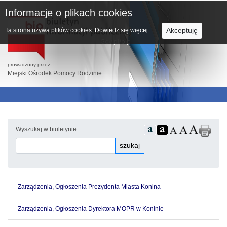
Informacje o plikach cookies
Akceptuję
Ta strona używa plików cookies.
Dowiedz się więcej...
prowadzony przez:
Miejski Ośrodek Pomocy Rodzinie
Wyszukaj w biuletynie:
szukaj
Zarządzenia, Ogłoszenia Prezydenta Miasta Konina
Zarządzenia, Ogłoszenia Dyrektora MOPR w Koninie