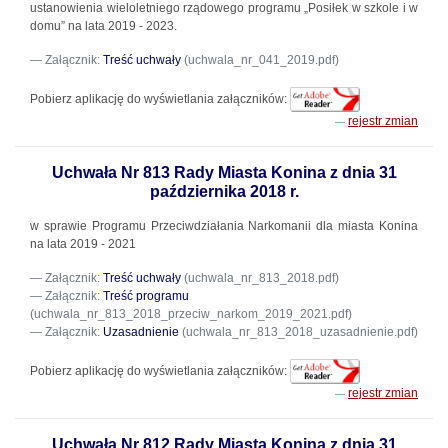
ustanowienia wieloletniego rządowego programu „Posiłek w szkole i w
domu” na lata 2019 - 2023.
Załącznik:
Treść uchwały
(uchwala_nr_041_2019.pdf)
Pobierz aplikację do wyświetlania załączników:
rejestr zmian
Uchwała Nr 813 Rady Miasta Konina z dnia 31
października 2018 r.
w sprawie Programu Przeciwdziałania Narkomanii dla miasta Konina
na lata 2019 - 2021
Załącznik:
Treść uchwały
(uchwala_nr_813_2018.pdf)
Załącznik:
Treść programu
(uchwala_nr_813_2018_przeciw_narkom_2019_2021.pdf)
Załącznik:
Uzasadnienie
(uchwala_nr_813_2018_uzasadnienie.pdf)
Pobierz aplikację do wyświetlania załączników:
rejestr zmian
Uchwała Nr 812 Rady Miasta Konina z dnia 31