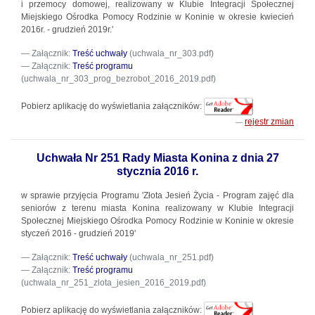
i przemocy domowej, realizowany w Klubie Integracji Społecznej
Miejskiego Ośrodka Pomocy Rodzinie w Koninie w okresie kwiecień
2016r. - grudzień 2019r.'
Załącznik:
Treść uchwały
(uchwala_nr_303.pdf)
Załącznik:
Treść programu
(uchwala_nr_303_prog_bezrobot_2016_2019.pdf)
Pobierz aplikację do wyświetlania załączników:
rejestr zmian
Uchwała Nr 251 Rady Miasta Konina z dnia 27
stycznia 2016 r.
w sprawie przyjęcia Programu 'Złota Jesień Życia - Program zajęć dla
seniorów z terenu miasta Konina realizowany w Klubie Integracji
Społecznej Miejskiego Ośrodka Pomocy Rodzinie w Koninie w okresie
styczeń 2016 - grudzień 2019'
Załącznik:
Treść uchwały
(uchwala_nr_251.pdf)
Załącznik:
Treść programu
(uchwala_nr_251_zlota_jesien_2016_2019.pdf)
Pobierz aplikację do wyświetlania załączników: