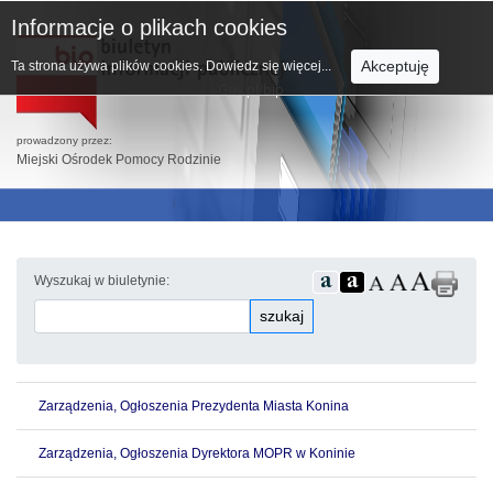
Informacje o plikach cookies
Akceptuję
Ta strona używa plików cookies.
Dowiedz się więcej...
prowadzony przez:
Miejski Ośrodek Pomocy Rodzinie
Wyszukaj w biuletynie:
szukaj
Zarządzenia, Ogłoszenia Prezydenta Miasta Konina
Zarządzenia, Ogłoszenia Dyrektora MOPR w Koninie