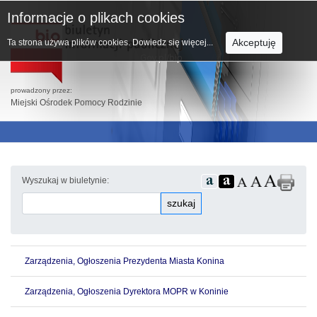
Informacje o plikach cookies
Akceptuję
Ta strona używa plików cookies.
Dowiedz się więcej...
prowadzony przez:
Miejski Ośrodek Pomocy Rodzinie
Wyszukaj w biuletynie:
szukaj
Zarządzenia, Ogłoszenia Prezydenta Miasta Konina
Zarządzenia, Ogłoszenia Dyrektora MOPR w Koninie