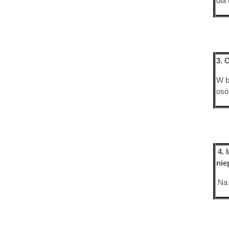
dla
3. 
W b
osó
4. 
nie
Na 