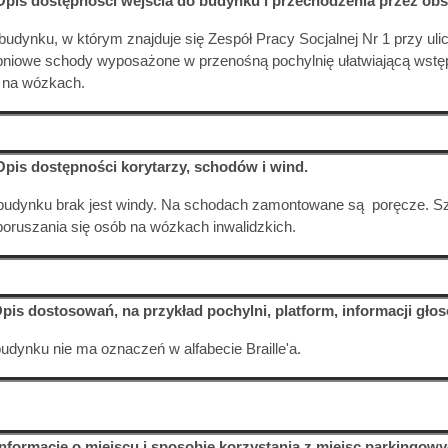
Opis dostępności wejścia do budynku i przechodzenia przez obsz
budynku, w którym znajduje się Zespół Pracy Socjalnej Nr 1 przy uli
pniowe schody wyposażone w przenośną pochylnię ułatwiającą wst
na wózkach.
Opis dostępności korytarzy, schodów i wind.
udynku brak jest windy. Na schodach zamontowane są poręcze. S
poruszania się osób na wózkach inwalidzkich.
Opis dostosowań, na przykład pochylni, platform, informacji gło
udynku nie ma oznaczeń w alfabecie Braille'a.
Informacje o miejscu i sposobie korzystania z miejsc parkingo