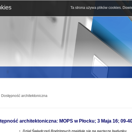
okies
Ta strona używa plików cookies.
Dowie
 Dostępność architektoniczna
tępność architektoniczna: MOPS w Płocku; 3 Maja 16; 09-4
•
Dział Świadczeń Rodzinnych znajduje się na parterze budynku