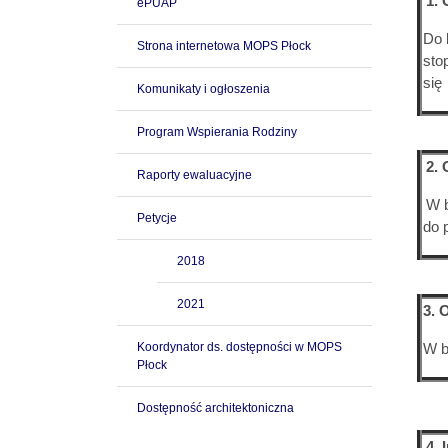
1. 
ePUAP
Do 
Strona internetowa MOPS Płock
sto
się
Komunikaty i ogłoszenia
Program Wspierania Rodziny
2. 
Raporty ewaluacyjne
W b
Petycje
do 
2018
2021
3. 
Koordynator ds. dostępności w MOPS
W b
Płock
Dostępność architektoniczna
4. 