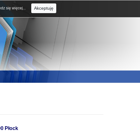
Akceptuję
dz się więcej...
00 Płock