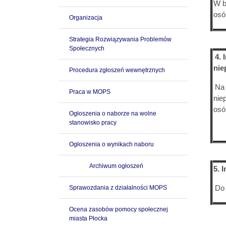
W b
osó
Organizacja
Strategia Rozwiązywania Problemów
Społecznych
4. 
nie
Procedura zgłoszeń wewnętrznych
Na 
Praca w MOPS
nie
osó
Ogłoszenia o naborze na wolne
stanowisko pracy
Ogłoszenia o wynikach naboru
Archiwum ogłoszeń
5. 
Sprawozdania z działalności MOPS
Do
Ocena zasobów pomocy społecznej
miasta Płocka