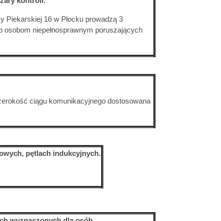
ary kontroli.
cy Piekarskiej 16 w Płocku prowadzą 3
ęp osobom niepełnosprawnym poruszających
zerokość ciągu komunikacyjnego dostosowana
sowych, pętlach indukcyjnych.
wych wyznaczonych dla osób