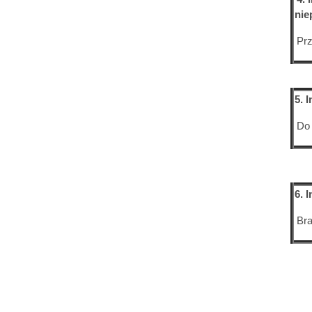
nie
Prz
5. 
Do
6. 
Bra