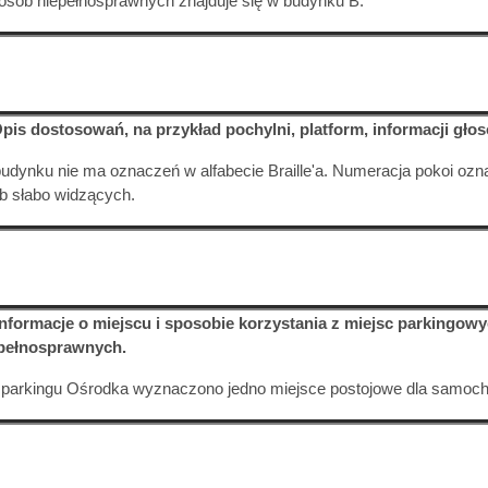
 osób niepełnosprawnych znajduje się w budynku B.
Opis dostosowań, na przykład pochylni, platform, informacji gło
udynku nie ma oznaczeń w alfabecie Braille'a. Numeracja pokoi oz
b słabo widzących.
Informacje o miejscu i sposobie korzystania z miejsc parkingo
pełnosprawnych.
parkingu Ośrodka wyznaczono jedno miejsce postojowe dla samoc