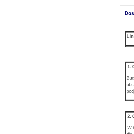
Dos
Lin
1. 
Bud
obs
pod
2. 
W b