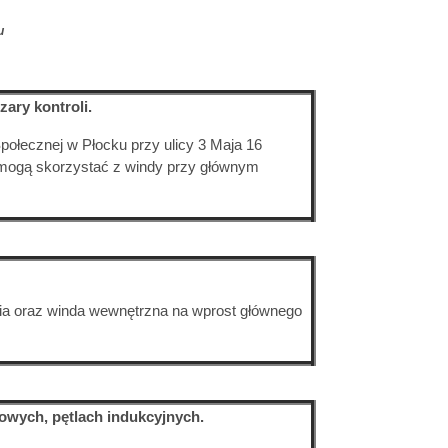
u
ary kontroli.
ołecznej w Płocku przy ulicy 3 Maja 16
 mogą skorzystać z windy przy głównym
cia oraz winda wewnętrzna na wprost głównego
sowych, pętlach indukcyjnych.