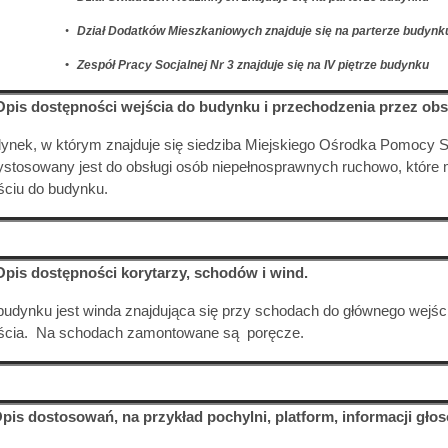
•
Dział Dodatków Mieszkaniowych znajduje się na parterze budynk
•
Zespół Pracy Socjalnej Nr 3 znajduje się na IV piętrze budynku
Opis dostępności wejścia do budynku i przechodzenia przez obsz
ynek, w którym znajduje się siedziba Miejskiego Ośrodka Pomocy Sp
ystosowany jest do obsługi osób niepełnosprawnych ruchowo, które
ściu do budynku.
Opis dostępności korytarzy, schodów i wind.
udynku jest winda znajdująca się przy schodach do głównego wejś
ścia. Na schodach zamontowane są poręcze.
Opis dostosowań, na przykład pochylni, platform, informacji gło