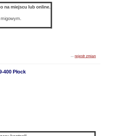
o na miejscu lub online.
u migowym.
rejestr zmian
9-400 Płock