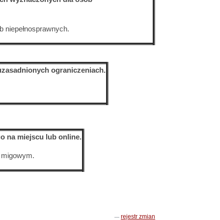
ób niepełnosprawnych.
 uzasadnionych ograniczeniach.
o na miejscu lub online.
u migowym.
rejestr zmian