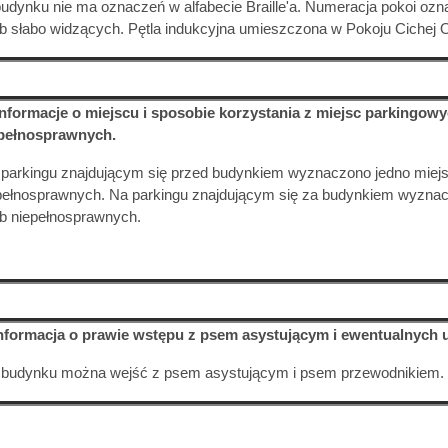
udynku nie ma oznaczeń w alfabecie Braille'a. Numeracja pokoi oz
b słabo widzących. Pętla indukcyjna umieszczona w Pokoju Cichej O
Informacje o miejscu i sposobie korzystania z miejsc parkingo
pełnosprawnych.
parkingu znajdującym się przed budynkiem wyznaczono jedno miej
pełnosprawnych. Na parkingu znajdującym się za budynkiem wyzna
b niepełnosprawnych.
Informacja o prawie wstępu z psem asystującym i ewentualnych
 budynku można wejść z psem asystującym i psem przewodnikiem.