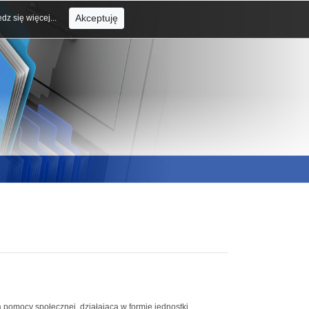
Akceptuję
dz się więcej...
pomocy społecznej, działającą w formie jednostki