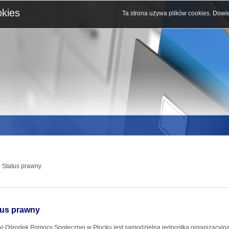
okies
Ta strona używa plików cookies.
Dowie
 Status prawny
tus prawny
ki Ośrodek Pomocy Społecznej w Płocku jest samodzielną jednostką organizacyjną 