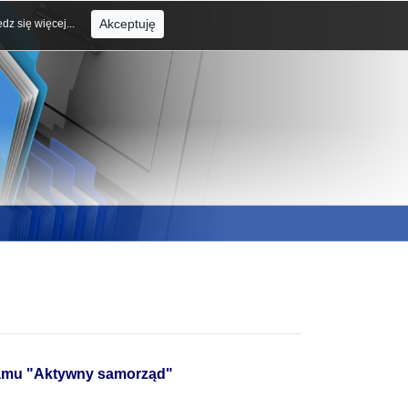
Akceptuję
dz się więcej...
ramu "Aktywny samorząd"