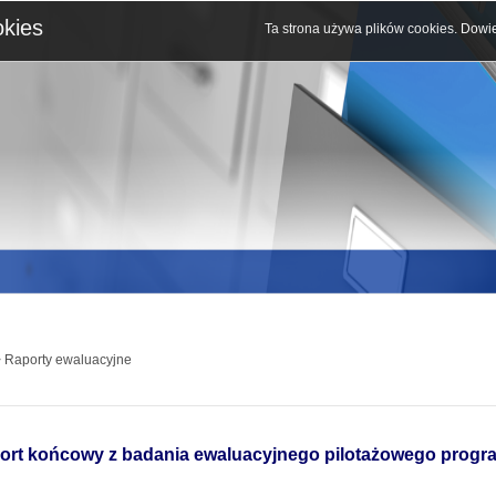
okies
Ta strona używa plików cookies.
Dowie
 Raporty ewaluacyjne
ort końcowy z badania ewaluacyjnego pilotażowego prog