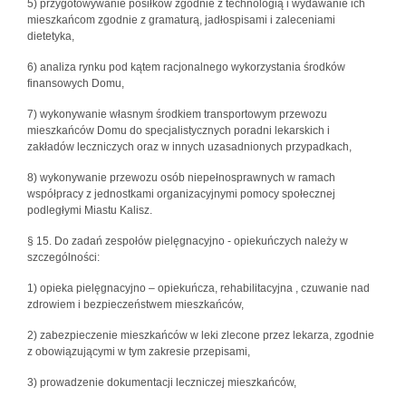
5) przygotowywanie posiłków zgodnie z technologią i wydawanie ich
mieszkańcom zgodnie z gramaturą, jadłospisami i zaleceniami
dietetyka,
6) analiza rynku pod kątem racjonalnego wykorzystania środków
finansowych Domu,
7) wykonywanie własnym środkiem transportowym przewozu
mieszkańców Domu do specjalistycznych poradni lekarskich i
zakładów leczniczych oraz w innych uzasadnionych przypadkach,
8) wykonywanie przewozu osób niepełnosprawnych w ramach
współpracy z jednostkami organizacyjnymi pomocy społecznej
podległymi Miastu Kalisz.
§ 15. Do zadań zespołów pielęgnacyjno - opiekuńczych należy w
szczególności:
1) opieka pielęgnacyjno – opiekuńcza, rehabilitacyjna , czuwanie nad
zdrowiem i bezpieczeństwem mieszkańców,
2) zabezpieczenie mieszkańców w leki zlecone przez lekarza, zgodnie
z obowiązującymi w tym zakresie przepisami,
3) prowadzenie dokumentacji leczniczej mieszkańców,