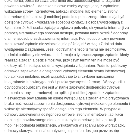
dokumentu, opisanie zawartości filmu bez audiodeskrypcji itp. Żądanie
powinno zawierać: - dane kontaktowe osoby występującej z żądaniem; -
wskazanie strony internetowej, aplikacji mobilnej lub elementu strony
internetowej, lub aplikacji mobilnej podmiotu publicznego, które mają być
dostępne cyfrowo; - wskazanie sposobu kontaktu z osobą występującą z
żądaniem. Jeżeli osoba żądająca zgłasza potrzebę otrzymania informacji za
pomocą alternatywnego sposobu dostępu, powinna także określić dogodny
dla niej sposób przedstawienia tej informacji. Podmiot publiczny powinien
zrealizować żądanie niezwłocznie, nie później niż w ciągu 7 dni od dnia
wystąpienia z żądaniem. Jeżeli dotrzymanie tego terminu nie jest możliwe,
podmiot publiczny niezwłocznie informuje o tym wnoszącego żądanie, kiedy
realizacja żądania będzie możliwa, przy czym termin ten nie może być
dłuższy niż 2 miesiące od dnia wystąpienia z żądaniem. Podmiot publiczny
odmawia zapewnienia dostępności cyfrowej elementu strony internetowej
lub aplikacji mobilnej, jeżeli wiązałoby się to z ryzykiem naruszenia
integralności lub wiarygodności przekazywanych informacji. W przypadku
gdy podmiot publiczny nie jest w stanie zapewnić dostępności cyfrowej
elementu strony internetowej lub aplikacji mobilnej zgodnie z żądaniem,
niezwłocznie powiadamia on osobę występującą z żądaniem o przyczynach
braku możliwości zapewnienia dostępności cyfrowej wskazanego elementu i
wskazuje alternatywny sposób dostępu do tego elementu. W przypadku
odmowy zapewnienia dostępności cyfrowej strony internetowej, aplikacji
mobilnej lub wskazanego elementu strony internetowej, lub aplikacji
mobilnej podmiotu publicznego, wskazanych w żądaniu albo w przypadku
odmowy skorzystania z alternatywnego sposobu dostępu przez osobę