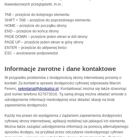
klawiaturowych przeglądarki, m.in.:
TAB – przejście do kolejnego elementu
SHIFT + TAB – przejście do poprzedniego elementu
HOME – przejście do początku strony
END – przejście do końca strony
PAGE DOWN – przejście jeden ekran w dół strony
PAGE UP – przejście jeden ekran w górę strony
ENTER – przejście do aktywnej treści
ESC – anulowanie podpowiedzi
Informacje zwrotne i dane kontaktowe
W przypadku problemów z dostępnością strony internetowej prosimy o
kontakt. Za kontakt w sprawie dostępności cyfrowej odpowiada
Marcin
Ferenc
,
sekretariat@dpskalisz.pl
. Kontaktować można się także dzwoniąc
pod numer telefonu
627673016
. Tą samą drogą można składać wnioski o
udostępnienie informacji niedostępnej oraz składać skargi na brak
zapewnienia dostępności.
Każdy ma prawo do wystąpienia z żądaniem zapewnienia dostępności
cyfrowej strony internetowej, aplikacji mobilnej lub jakiegoś ich elementu.
Można także zażądać udostępnienia informacji za pomocą alternatywnego
sposobu dostępu, na przykład przez odczytanie niedostępnego cyfrowo