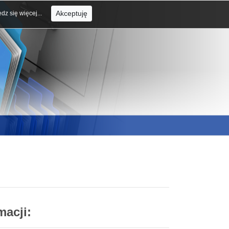
Akceptuję
dz się więcej...
macji: