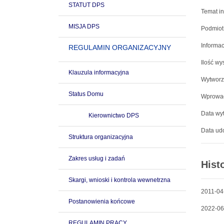
STATUT DPS
Temat in
MISJA DPS
Podmiot
Informac
REGULAMIN ORGANIZACYJNY
Ilość wy
Klauzula informacyjna
Wytworz
Status Domu
Wprowad
Data wyt
Kierownictwo DPS
Data udo
Struktura organizacyjna
Zakres usług i zadań
Hist
Skargi, wnioski i kontrola wewnetrzna
2011-04
Postanowienia końcowe
2022-06
REGULAMIN PRACY