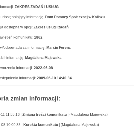
formacji:
ZAKRES ZADAŃ I USŁUG
 udostępniający informację:
Dom Pomocy Społecznej w Kaliszu
ja dostepna w opcji:
Zakres usług i zadań
swietleń komunikatu:
1862
ył/odpowiada za informację:
Marcin Ferenc
ził informację:
Magdalena Majewska
worzenia informacji:
2022-06-08
stępnienia informacji:
2009-06-10 14:40:34
oria zmian informacji:
-11 11:55:16 |
Zmiana treści komunikatu
| (Magdalena Majewska)
-08 10:09:33 |
Korekta komunikatu
| (Magdalena Majewska)