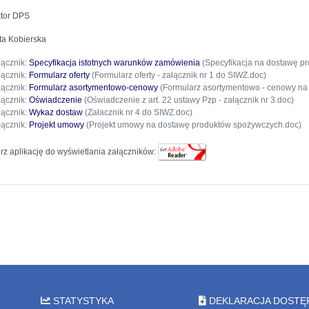
tor DPS
a Kobierska
łącznik:
Specyfikacja istotnych warunków zamówienia
(Specyfikacja na dostawę pr
łącznik:
Formularz oferty
(Formularz oferty - załącznik nr 1 do SIWZ.doc)
łącznik:
Formularz asortymentowo-cenowy
(Formularz asortymentowo - cenowy na 
łącznik:
Oświadczenie
(Oświadczenie z art. 22 ustawy Pzp - załącznik nr 3.doc)
łącznik:
Wykaz dostaw
(Załacznik nr 4 do SIWZ.doc)
łącznik:
Projekt umowy
(Projekt umowy na dostawę produktów spożywczych.doc)
rz aplikację do wyświetlania załączników:
STATYSTYKA
DEKLARACJA DOSTĘ