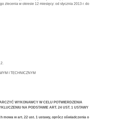
zlecenia w okresie 12 miesięcy: od stycznia 2013 r. do
12.
OWYM I TECHNICZNYM
STARCZYĆ WYKONAWCY W CELU POTWIERDZENIA
LUCZENIU NA PODSTAWIE ART. 24 UST. 1 USTAWY
h mowa w art. 22 ust. 1 ustawy, oprócz oświadczenia o