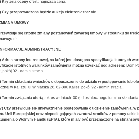
1) Kryteria oceny ofert:
najniższa cena.
2) Czy przeprowadzona będzie aukcja elektroniczna:
nie.
) ZMIANA UMOWY
rzewiduje się istotne zmiany postanowień zawartej umowy w stosunku do treśc
nawcy:
nie
) INFORMACJE ADMINISTRACYJNE
)
Adres strony internetowej, na której jest dostępna specyfikacja istotnych w
yfikację istotnych warunków zamówienia można uzyskać pod adresem:
Dom Pom
, pokój 92 - administracja..
4) Termin składania wniosków o dopuszczenie do udziału w postępowaniu lub ofe
cznej w Kaliszu, ul.Winiarska 26, 62-800 Kalisz, pokój 92 - administracja..
5) Termin związania ofertą:
okres w dniach: 30 (od ostatecznego terminu składania o
17) Czy przewiduje się unieważnienie postępowania o udzielenie zamówienia, 
tu Unii Europejskiej oraz niepodlegających zwrotowi środków z pomocy udziel
umienia o Wolnym Handlu (EFTA), które miały być przeznaczone na sfinansowa