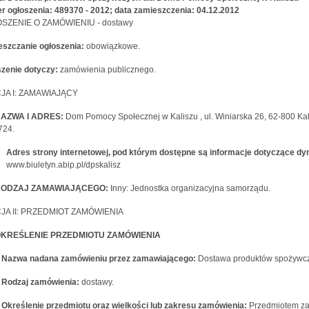
 ogłoszenia: 489370 - 2012; data zamieszczenia: 04.12.2012
SZENIE O ZAMÓWIENIU - dostawy
szczanie ogłoszenia:
obowiązkowe.
zenie dotyczy:
zamówienia publicznego.
JA I: ZAMAWIAJĄCY
 NAZWA I ADRES:
Dom Pomocy Społecznej w Kaliszu , ul. Winiarska 26, 62-800 Kalis
724.
Adres strony internetowej, pod którym dostępne są informacje dotyczące 
www.biuletyn.abip.pl/dpskalisz
) RODZAJ ZAMAWIAJĄCEGO:
Inny: Jednostka organizacyjna samorządu.
JA II: PRZEDMIOT ZAMÓWIENIA
) OKREŚLENIE PRZEDMIOTU ZAMÓWIENIA
1) Nazwa nadana zamówieniu przez zamawiającego:
Dostawa produktów spożywcz
2) Rodzaj zamówienia:
dostawy.
3) Określenie przedmiotu oraz wielkości lub zakresu zamówienia:
Przedmiotem za