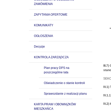
ZAMÓWIENIA
ZAPYTANIA OFERTOWE
KOMUNIKATY
OGŁOSZENIA
Decyzje
KONTROLA ZARZĄDCZA
III.7
Plan pracy DPS na
stan
poszczególne lata
SEKC
Oświadczenie o stanie kontroli
IV.1
Sprawozdanie z realizacji planu
IV.1.
IV.2
KARTA PRAW I OBOWIĄZKÓW
MIESZKAŃCA