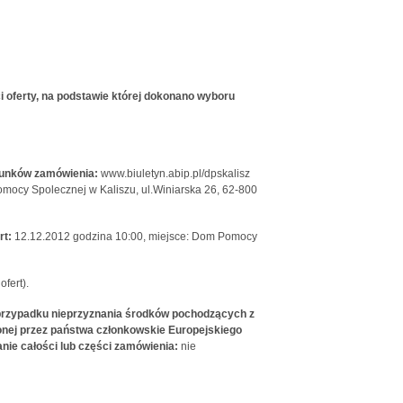
i oferty, na podstawie której dokonano wyboru
arunków zamówienia:
www.biuletyn.abip.pl/dpskalisz
ocy Spolecznej w Kaliszu, ul.Winiarska 26, 62-800
rt:
12.12.2012 godzina 10:00, miejsce: Dom Pomocy
fert).
w przypadku nieprzyznania środków pochodzących z
onej przez państwa członkowskie Europejskiego
nie całości lub części zamówienia:
nie