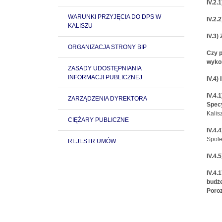
IV.2.
WARUNKI PRZYJĘCIA DO DPS W
IV.2.
KALISZU
IV.3
ORGANIZACJA STRONY BIP
Czy p
wyko
ZASADY UDOSTĘPNIANIA
INFORMACJI PUBLICZNEJ
IV.4
IV.4.1
ZARZĄDZENIA DYREKTORA
Spec
Kalisz
CIĘŻARY PUBLICZNE
IV.4.
Spole
REJESTR UMÓW
IV.4.
IV.4.
budże
Poroz