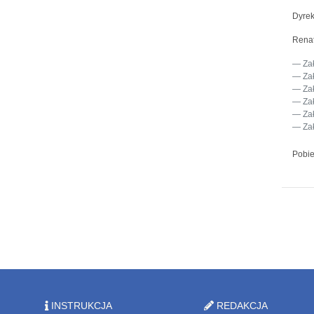
Dyrek
Renat
Za
Za
Za
Za
Za
Za
Pobie
INSTRUKCJA
REDAKCJA