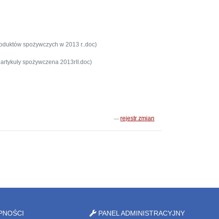
oduktów spożywczych w 2013 r..doc)
artykuły spożywczena 2013rII.doc)
rejestr zmian
PNOŚCI
PANEL ADMINISTRACYJNY