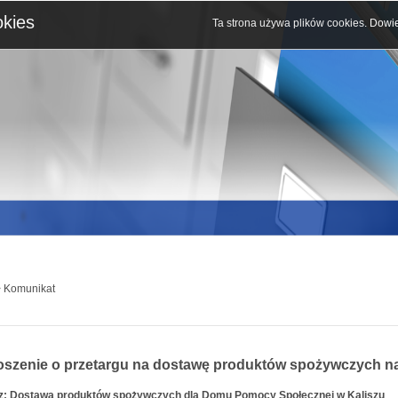
okies
Ta strona używa plików cookies.
Dowie
 Komunikat
oszenie o przetargu na dostawę produktów spożywczych na
sz: Dostawa produktów spożywczych dla Domu Pomocy Społecznej w Kaliszu