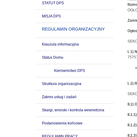
STATUT DPS
Numer
OGŁO
MISJA DPS
Zamie
REGULAMIN ORGANIZACYJNY
Ogłos
SEKC
Klauzula informacyjna
I. 1)
7575
Status Domu
Kierownictwo DPS
I. 2
Struktura organizacyjna
SEKC
Zakres usług i zadań
II.1
Skargi, wnioski i kontrola wewnetrzna
II.1.
Postanowienia końcowe
II.1.
II.1.
REGULAMIN PRACY