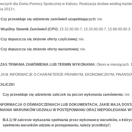
wczych dla Domu Pomocy Społecznej w Kaliszu. Realizacja dostaw według każdego 
ia 2013 r..
4) Czy przewiduje się udzielenie zamówień uzupełniających:
nie.
5) Wspólny Słownik Zamówień (CPV):
15.32.00.00-7, 15.33.00.00-7, 15.89.00.00-3.
6) Czy dopuszcza się złożenie oferty częściowej:
nie.
7) Czy dopuszcza się złożenie oferty wariantowej:
nie.
) CZAS TRWANIA ZAMÓWIENIA LUB TERMIN WYKONANIA:
Okres w miesiącach: 
JA III: INFORMACJE O CHARAKTERZE PRAWNYM, EKONOMICZNYM, FINANS
) ZALICZKI
Czy przewiduje się udzielenie zaliczek na poczet wykonania zamówienia:
nie
4) INFORMACJA O OŚWIADCZENIACH LUB DOKUMENTACH, JAKIE MAJĄ DO
NIANIA WARUNKÓW UDZIAŁU W POSTĘPOWANIU ORAZ NIEPODLEGANIA WYK
III.4.1) W zakresie wykazania spełniania przez wykonawcę warunków, o któryc
spełnieniu warunków udziału w postępowaniu, należy przedłożyć: