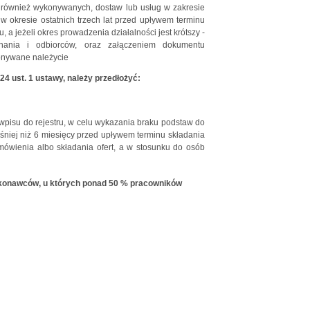
również wykonywanych, dostaw lub usług w zakresie
 okresie ostatnich trzech lat przed upływem terminu
a jeżeli okres prowadzenia działalności jest krótszy -
nania i odbiorców, oraz załączeniem dokumentu
konywane należycie
 24 ust. 1 ustawy, należy przedłożyć:
 wpisu do rejestru, w celu wykazania braku podstaw do
eśniej niż 6 miesięcy przed upływem terminu składania
ówienia albo składania ofert, a w stosunku do osób
 wykonawców, u których ponad 50 % pracowników