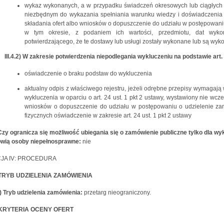
wykaz wykonanych, a w przypadku świadczeń okresowych lub ciągłych 
niezbędnym do wykazania spełniania warunku wiedzy i doświadczenia w
składania ofert albo wniosków o dopuszczenie do udziału w postępowaniu, 
w tym okresie, z podaniem ich wartości, przedmiotu, dat wyko
potwierdzającego, że te dostawy lub usługi zostały wykonane lub są wy
III.4.2) W zakresie potwierdzenia niepodlegania wykluczeniu na podstawie art.
oświadczenie o braku podstaw do wykluczenia
aktualny odpis z właściwego rejestru, jeżeli odrębne przepisy wymagają
wykluczenia w oparciu o art. 24 ust. 1 pkt 2 ustawy, wystawiony nie wcz
wniosków o dopuszczenie do udziału w postępowaniu o udzielenie zam
fizycznych oświadczenie w zakresie art. 24 ust. 1 pkt 2 ustawy
) Czy ogranicza się możliwość ubiegania się o zamówienie publiczne tylko dla
owią osoby niepełnosprawne:
nie
JA IV: PROCEDURA
) TRYB UDZIELENIA ZAMÓWIENIA
1) Tryb udzielenia zamówienia:
przetarg nieograniczony.
) KRYTERIA OCENY OFERT