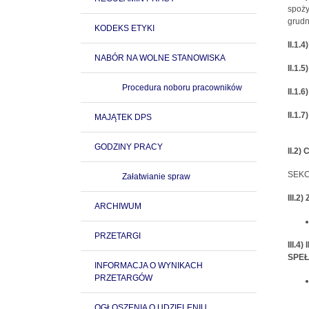
spoży
grudn
KODEKS ETYKI
II.1.
NABÓR NA WOLNE STANOWISKA
II.1.
Procedura noboru pracowników
II.1.
II.1.
MAJĄTEK DPS
GODZINY PRACY
II.2
SEKC
Załatwianie spraw
III.2
ARCHIWUM
PRZETARGI
III.
SPEŁ
INFORMACJA O WYNIKACH
PRZETARGÓW
OGŁOSZENIA O UDZIELENIU