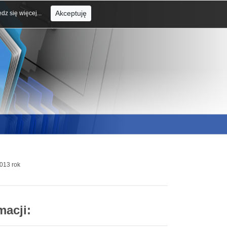
Akceptuję
dz się więcej...
013 rok
macji: