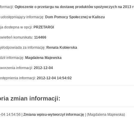
formacji:
Ogłoszenie o przetargu na dostawę produktów spożywczych na 2013 
 udostępniający informację:
Dom Pomocy Społecznej w Kaliszu
ja dostepna w opcji:
PRZETARGI
swietleń komunikatu:
114466
ył/odpowiada za informację:
Renata Kobierska
ził informację:
Magdalena Majewska
worzenia informacji:
2012-12-04
stępnienia informacji:
2012-12-04 14:54:02
oria zmian informacji:
-04 14:54:56 |
Zmiana wpisu-wytworzył informację
| (Magdalena Majewska)