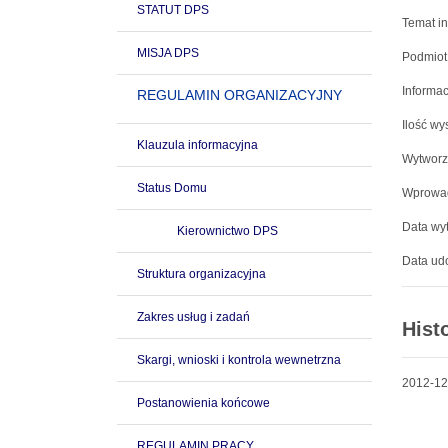
STATUT DPS
Temat in
MISJA DPS
Podmiot
Informac
REGULAMIN ORGANIZACYJNY
Ilość wy
Klauzula informacyjna
Wytworz
Status Domu
Wprowad
Data wyt
Kierownictwo DPS
Data udo
Struktura organizacyjna
Zakres usług i zadań
Hist
Skargi, wnioski i kontrola wewnetrzna
2012-12
Postanowienia końcowe
REGULAMIN PRACY