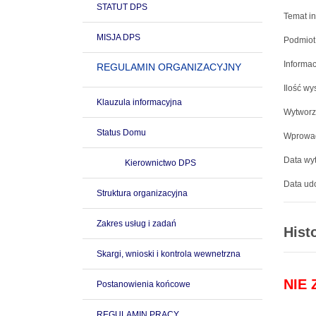
STATUT DPS
Temat in
MISJA DPS
Podmiot
Informac
REGULAMIN ORGANIZACYJNY
Ilość wy
Klauzula informacyjna
Wytworz
Status Domu
Wprowad
Data wyt
Kierownictwo DPS
Data udo
Struktura organizacyjna
Zakres usług i zadań
Hist
Skargi, wnioski i kontrola wewnetrzna
NIE
Postanowienia końcowe
REGULAMIN PRACY