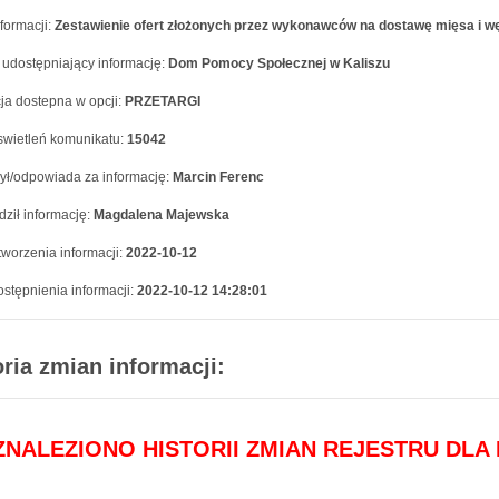
formacji:
Zestawienie ofert złożonych przez wykonawców na dostawę mięsa i w
 udostępniający informację:
Dom Pomocy Społecznej w Kaliszu
ja dostepna w opcji:
PRZETARGI
swietleń komunikatu:
15042
ył/odpowiada za informację:
Marcin Ferenc
ził informację:
Magdalena Majewska
worzenia informacji:
2022-10-12
stępnienia informacji:
2022-10-12 14:28:01
oria zmian informacji:
 ZNALEZIONO HISTORII ZMIAN REJESTRU DLA