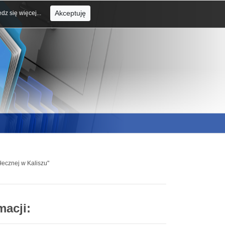
Akceptuję
dz się więcej...
łecznej w Kaliszu"
macji: