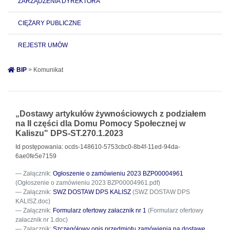
ZARZĄDZENIA DYREKTORA
CIĘŻARY PUBLICZNE
REJESTR UMÓW
BIP
> Komunikat
„Dostawy artykułów żywnościowych z podziałem
na II części dla Domu Pomocy Społecznej w
Kaliszu" DPS-ST.270.1.2023
Id postępowania: ocds-148610-5753cbc0-8b4f-11ed-94da-
6ae0fe5e7159
Załącznik:
Ogłoszenie o zamówieniu 2023 BZP00004961
(Ogłoszenie o zamówieniu 2023 BZP00004961.pdf)
Załącznik:
SWZ DOSTAW DPS KALISZ
(SWZ DOSTAW DPS
KALISZ.doc)
Załącznik:
Formularz ofertowy załacznik nr 1
(Formularz ofertowy
załacznik nr 1.doc)
Załącznik:
Szczegółowy opis przedmiotu zamówienia na dostawę