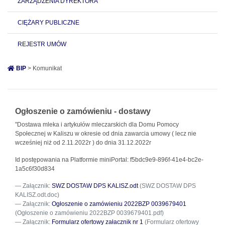
ZARZĄDZENIA DYREKTORA
CIĘŻARY PUBLICZNE
REJESTR UMÓW
BIP
> Komunikat
Ogłoszenie o zamówieniu - dostawy
"Dostawa mleka i artykułów mleczarskich dla Domu Pomocy
Społecznej w Kaliszu w okresie od dnia zawarcia umowy ( lecz nie
wcześniej niż od 2.11.2022r ) do dnia 31.12.2022r
Id postępowania na Platformie miniPortal:
f5bdc9e9-896f-41e4-bc2e-
1a5c6f30d834
Załącznik:
SWZ DOSTAW DPS KALISZ.odt
(SWZ DOSTAW DPS
KALISZ.odt.doc)
Załącznik:
Ogłoszenie o zamówieniu 2022BZP 0039679401
(Ogłoszenie o zamówieniu 2022BZP 0039679401.pdf)
Załącznik:
Formularz ofertowy załacznik nr 1
(Formularz ofertowy