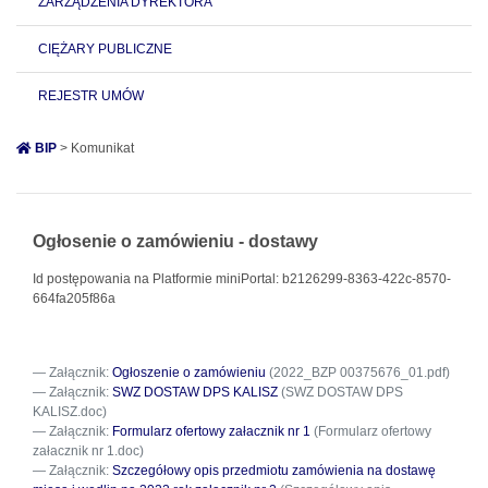
ZARZĄDZENIA DYREKTORA
CIĘŻARY PUBLICZNE
REJESTR UMÓW
BIP
> Komunikat
Ogłosenie o zamówieniu - dostawy
Id postępowania na Platformie miniPortal: b2126299-8363-422c-8570-
664fa205f86a
Załącznik:
Ogłoszenie o zamówieniu
(2022_BZP 00375676_01.pdf)
Załącznik:
SWZ DOSTAW DPS KALISZ
(SWZ DOSTAW DPS
KALISZ.doc)
Załącznik:
Formularz ofertowy załacznik nr 1
(Formularz ofertowy
załacznik nr 1.doc)
Załącznik:
Szczegółowy opis przedmiotu zamówienia na dostawę