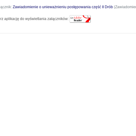
łącznik:
Zawiadomienie o unieważnieniu postępowania część II Drób
(Zawiadomieni
rz aplikację do wyświetlania załączników: