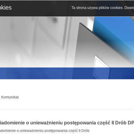
okies
Ta strona używa plików cookies.
Dowie
 Komunikat
iadomienie o unieważnieniu postępowania część II Drób D
domienie o unieważnieniu postępowania część II Drób