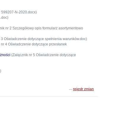
r 599207-N-2020.docx)
.doc)
nik nr 2 Szczegółowy opis formularz asortymentowo
r 3 Oświadczenie dotyczące spełnienia warunków.doc)
 nr 4 Oświadczenie dotyczące przesłanek
eżności
(Załącznik nr 5 Oświadczenie dotyczące
)
rejestr zmian