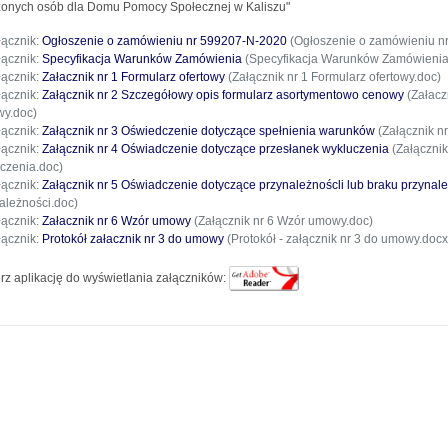
onych osób dla Domu Pomocy Społecznej w Kaliszu"
łącznik:
Ogłoszenie o zamówieniu nr 599207-N-2020
(Ogłoszenie o zamówieniu n
łącznik:
Specyfikacja Warunków Zamówienia
(Specyfikacja Warunków Zamówienia
łącznik:
Załacznik nr 1 Formularz ofertowy
(Załącznik nr 1 Formularz ofertowy.doc)
łącznik:
Załącznik nr 2 Szczegółowy opis formularz asortymentowo cenowy
(Załacz
y.doc)
łącznik:
Załącznik nr 3 Oświedczenie dotyczące spełnienia warunków
(Załącznik n
łącznik:
Załącznik nr 4 Oświadczenie dotyczące przesłanek wykluczenia
(Załącznik
czenia.doc)
łącznik:
Załącznik nr 5 Oświadczenie dotyczące przynależnoścli lub braku przynal
ależności.doc)
łącznik:
Załacznik nr 6 Wzór umowy
(Załącznik nr 6 Wzór umowy.doc)
łącznik:
Protokół załacznik nr 3 do umowy
(Protokół - załącznik nr 3 do umowy.docx
rz aplikację do wyświetlania załączników: