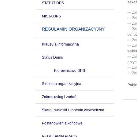
zakaż
STATUT DPS
Za
MISJA DPS
Za
Za
REGULAMIN ORGANIZACYJNY
Za
cenow
Za
Klauzula informacyjna
Za
wyklu
Za
Status Domu
przyn
Za
Kierownictwo DPS
Za
Struktura organizacyjna
Pobie
Zakres usług i zadań
Skargi, wnioski i kontrola wewnetrzna
Postanowienia końcowe
REGULAMIN PRACY