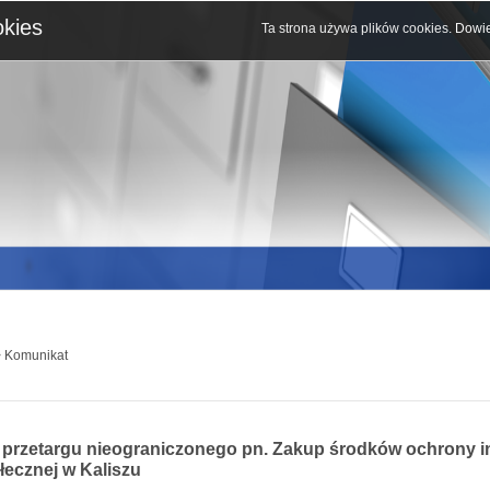
okies
Ta strona używa plików cookies.
Dowie
 Komunikat
. przetargu nieograniczonego pn. Zakup środków ochrony 
łecznej w Kaliszu