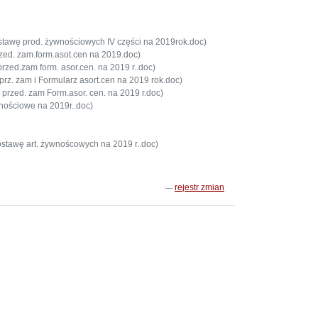
tawę prod. żywnościowych IV części na 2019rok.doc)
rzed. zam.form.asot.cen na 2019.doc)
 przed.zam form. asor.cen. na 2019 r..doc)
s prz. zam i Formularz asort.cen na 2019 rok.doc)
 przed. zam Form.asor. cen. na 2019 r.doc)
nościowe na 2019r..doc)
tawę art. żywnoścowych na 2019 r..doc)
rejestr zmian