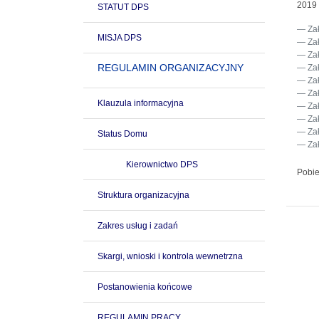
2019
STATUT DPS
Za
MISJA DPS
Za
Za
REGULAMIN ORGANIZACYJNY
Za
Za
Za
Klauzula informacyjna
Za
Za
Za
Status Domu
Za
Kierownictwo DPS
Pobie
Struktura organizacyjna
Zakres usług i zadań
Skargi, wnioski i kontrola wewnetrzna
Postanowienia końcowe
REGULAMIN PRACY