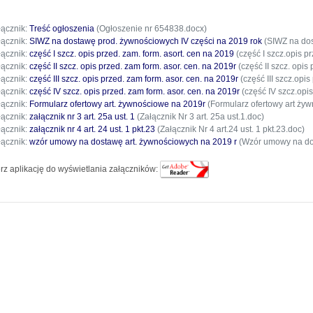
łącznik:
Treść ogłoszenia
(Ogłoszenie nr 654838.docx)
łącznik:
SIWZ na dostawę prod. żywnościowych IV części na 2019 rok
(SIWZ na dos
łącznik:
część I szcz. opis przed. zam. form. asort. cen na 2019
(część I szcz.opis p
łącznik:
część II szcz. opis przed. zam form. asor. cen. na 2019r
(część II szcz. opis
łącznik:
część III szcz. opis przed. zam form. asor. cen. na 2019r
(część III szcz.opi
łącznik:
część IV szcz. opis przed. zam form. asor. cen. na 2019r
(część IV szcz.opis
łącznik:
Formularz ofertowy art. żywnościowe na 2019r
(Formularz ofertowy art żyw
łącznik:
załącznik nr 3 art. 25a ust. 1
(Załącznik Nr 3 art. 25a ust.1.doc)
łącznik:
załącznik nr 4 art. 24 ust. 1 pkt.23
(Załącznik Nr 4 art.24 ust. 1 pkt.23.doc)
łącznik:
wzór umowy na dostawę art. żywnościowych na 2019 r
(Wzór umowy na dos
rz aplikację do wyświetlania załączników: