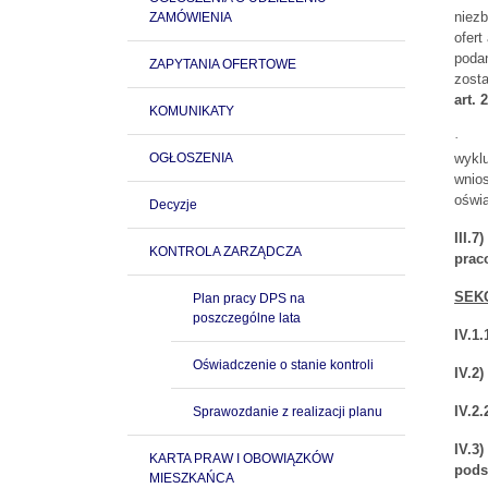
niezb
ZAMÓWIENIA
ofert
podan
ZAPYTANIA OFERTOWE
zost
art. 
KOMUNIKATY
·
OGŁOSZENIA
wyklu
wnios
oświa
Decyzje
III.
KONTROLA ZARZĄDCZA
prac
SEK
Plan pracy DPS na
poszczególne lata
IV.1
Oświadczenie o stanie kontroli
IV.2
IV.2
Sprawozdanie z realizacji planu
IV.3
KARTA PRAW I OBOWIĄZKÓW
pods
MIESZKAŃCA