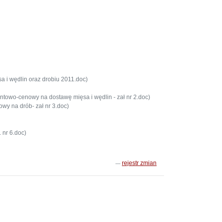
a i wędlin oraz drobiu 2011.doc)
towo-cenowy na dostawę mięsa i wędlin - zał nr 2.doc)
y na drób- zał nr 3.doc)
 nr 6.doc)
rejestr zmian