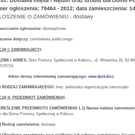
isz: Dostawa mięsa i wędlin oraz drobiu dla Domu 
er ogłoszenia: 79464 - 2012; data zamieszczenia: 1
OSZENIE O ZAMÓWIENIU - dostawy
eszczanie ogłoszenia:
obowiązkowe.
szenie dotyczy:
zamówienia publicznego.
CJA I: ZAMAWIAJĄCY
I.
AZWA I ADRES:
Dom Pomocy Społecznej w Kaliszu , ul. Winiarska 26, 62-800 
7575724.
Adres strony internetowej zamawiającego:
www.dpskalisz
.
 2) RODZAJ ZAMAWIAJĄCEGO:
Inny: jednostka organizacyjna samorządu.
JA II: PRZEDMIOT ZAMÓWIENIA
II.
OKREŚLENIE PRZEDMIOTU ZAMÓWIENIA
II.1.1) Nazwa nadana zamówien
iu dla Domu Pomocy Społecznej w Kaliszu.
.2) Rodzaj zamówienia:
dostawy.
.3) Określenie przedmiotu oraz wielkości lub zakresu zamówienia:
Przedmi