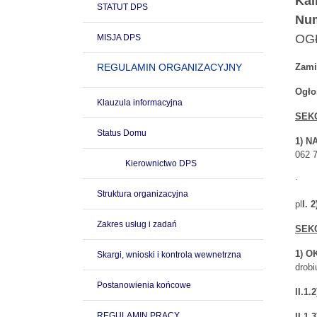
Kal
STATUT DPS
Num
OGŁ
MISJA DPS
REGULAMIN ORGANIZACYJNY
Zami
Ogło
Klauzula informacyjna
SEK
Status Domu
1) N
062 
Kierownictwo DPS
·
Struktura organizacyjna
pl
I.
Zakres usług i zadań
SEKC
1) 
Skargi, wnioski i kontrola wewnetrzna
drob
Postanowienia końcowe
II.1
REGULAMIN PRACY
II.1