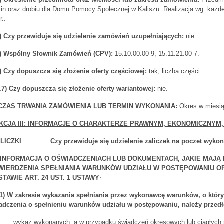
lin oraz drobiu dla Domu Pomocy Społecznej w Kaliszu .Realizacja wg. każdeg
r..
.4) Czy przewiduje się udzielenie zamówień uzupełniających:
nie.
.5) Wspólny Słownik Zamówień (CPV):
15.10.00.00-9, 15.11.21.00-7.
6) Czy dopuszcza się złożenie oferty częściowej:
tak, liczba części:
1.7) Czy dopuszcza się złożenie oferty wariantowej:
nie.
) CZAS TRWANIA ZAMÓWIENIA LUB TERMIN WYKONANIA:
Okres w miesią
KCJA III: INFORMACJE O CHARAKTERZE PRAWNYM, EKONOMICZNYM
ALICZKI
·
Czy przewiduje się udzielenie zaliczek na poczet wyko
.4) INFORMACJA O OŚWIADCZENIACH LUB DOKUMENTACH, JAKIE MA
WIERDZENIA SPEŁNIANIA WARUNKÓW UDZIAŁU W POSTĘPOWANIU O
TAWIE ART. 24 UST. 1 USTAWY
·
4.1) W zakresie wykazania spełniania przez wykonawcę warunków, o który
adczenia o spełnieniu warunków udziału w postępowaniu, należy przedł
wykaz wykonanych, a w przypadku świadczeń okresowych lub ciągłych 