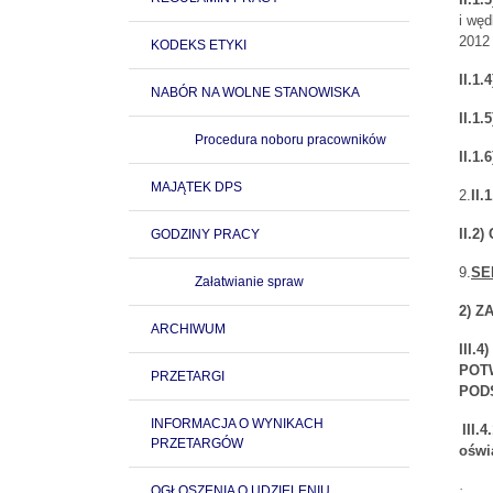
i węd
2012 
KODEKS ETYKI
II.1
NABÓR NA WOLNE STANOWISKA
II.1
Procedura noboru pracowników
II.1.
MAJĄTEK DPS
2.
II.
II.2
GODZINY PRACY
9.
SE
Załatwianie spraw
2) Z
ARCHIWUM
III
POT
PRZETARGI
PODS
INFORMACJA O WYNIKACH
III.
PRZETARGÓW
oświ
·
OGŁOSZENIA O UDZIELENIU