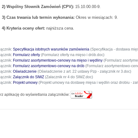
2) Wspólny Słownik Zamówień (CPV):
15.10.00.00-9.
3) Czas trwania lub termin wykonania:
Okres w miesiącach: 9.
4) Kryteria oceny ofert:
najniższa cena.
łącznik:
Specyfikacja istotnych warunków zamówienia
(Specyfikacja - dostawa mięs
łącznik:
Formularz oferty
(Formularz oferty na mięso i drób.doc)
łącznik:
Formularz asortymentowo-cenowy na mięso i wędliny
(Formularz asortymen
łącznik:
Formularz asortymentowo-cenowy na drób
(Formularz asortymentowo-cenow
łącznik:
Oświadczenie
(Oświadczenie z art. 22 ustawy Pzp - załącznik nr 3.doc)
łącznik:
Załącznik do SIWZ
(Załacznik nr 4 do SIWZ.doc)
łącznik:
Projekt umowy
(Projekt umowy na dostawę mięsa i wędlin oraz drobiu - zał.
rz aplikację do wyświetlania załączników: