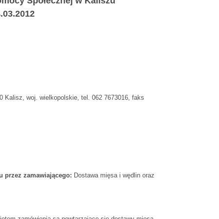
Pomocy Społecznej w Kaliszu
4.03.2012
Kalisz, woj. wielkopolskie, tel. 062 7673016, faks
iu przez zamawiającego:
Dostawa mięsa i wędlin oraz
otem zamówienia są powtarzajace sie dostawy mięsa