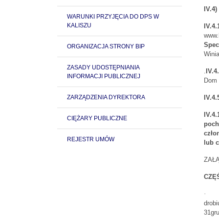
IV.4
WARUNKI PRZYJĘCIA DO DPS W
KALISZU
IV.4.
www.b
Spec
ORGANIZACJA STRONY BIP
Winia
ZASADY UDOSTĘPNIANIA
.
IV.4
INFORMACJI PUBLICZNEJ
Dom P
ZARZĄDZENIA DYREKTORA
IV.4.
IV.4
CIĘŻARY PUBLICZNE
poch
czło
REJESTR UMÓW
lub 
ZAŁ
CZĘŚ
·
drobi
31gru