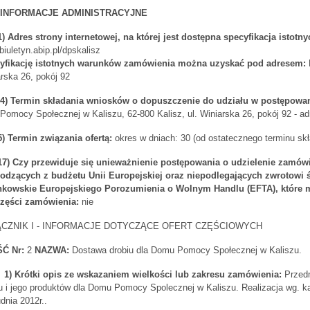
) INFORMACJE ADMINISTRACYJNE
1)
Adres strony internetowej, na której jest dostępna specyfikacja isto
iuletyn.abip.pl/dpskalisz
yfikację istotnych warunków zamówienia można uzyskać pod adresem:
rska 26, pokój 92
.4) Termin składania wniosków o dopuszczenie do udziału w postępowani
omocy Społecznej w Kaliszu, 62-800 Kalisz, ul. Winiarska 26, pokój 92 - ad
5) Termin związania ofertą:
okres w dniach: 30 (od ostatecznego terminu skła
.17) Czy przewiduje się unieważnienie postępowania o udzielenie zamó
odzących z budżetu Unii Europejskiej oraz niepodlegających zwrotowi
nkowskie Europejskiego Porozumienia o Wolnym Handlu (EFTA), które m
części zamówienia:
nie
ĄCZNIK I - INFORMACJE DOTYCZĄCE OFERT CZĘŚCIOWYCH
Ć Nr:
2
NAZWA:
Dostawa drobiu dla Domu Pomocy Społecznej w Kaliszu.
1) Krótki opis ze wskazaniem wielkości lub zakresu zamówienia:
Przedm
u i jego produktów dla Domu Pomocy Spolecznej w Kaliszu. Realizacja wg. ka
dnia 2012r..