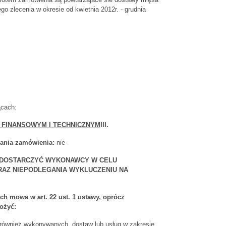
o zlecenia w okresie od kwietnia 2012r. - grudnia
cach:
, FINANSOWYM I TECHNICZNYM
III.
nania zamówienia:
nie
JĄ DOSTARCZYĆ WYKONAWCY W CELU
RAZ NIEPODLEGANIA WYKLUCZENIU NA
ch mowa w art. 22 ust. 1 ustawy, oprócz
ożyć:
również wykonywanych, dostaw lub usług w zakresie