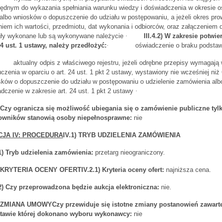
ędnym do wykazania spełniania warunku wiedzy i doświadczenia w okresie os
 albo wniosków o dopuszczenie do udziału w postępowaniu, a jeżeli okres prow
iem ich wartości, przedmiotu, dat wykonania i odbiorców, oraz załączeniem 
ały wykonane lub są wykonywane należycie
·
III.4.2) W zakresie potw
24 ust. 1 ustawy, należy przedłożyć:
·
oświadczenie o braku podsta
aktualny odpis z właściwego rejestru, jeżeli odrębne przepisy wymagają
czenia w oparciu o art. 24 ust. 1 pkt 2 ustawy, wystawiony nie wcześniej ni
ków o dopuszczenie do udziału w postępowaniu o udzielenie zamówienia albo
dczenie w zakresie art. 24 ust. 1 pkt 2 ustawy
·
7) Czy ogranicza się możliwość ubiegania się o zamówienie publiczne t
owników stanowią osoby niepełnosprawne:
nie
CJA IV: PROCEDURA
IV.1) TRYB UDZIELENIA ZAMÓWIENIA
.1) Tryb udzielenia zamówienia:
przetarg nieograniczony.
) KRYTERIA OCENY OFERT
IV.2.1) Kryteria oceny ofert:
najniższa cena.
.2) Czy przeprowadzona będzie aukcja elektroniczna:
nie.
) ZMIANA UMOWY
Czy przewiduje się istotne zmiany postanowień zawarte
tawie której dokonano wyboru wykonawcy:
nie