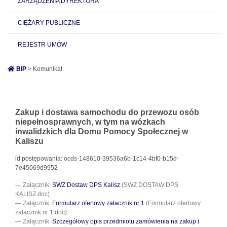
ZARZĄDZENIA DYREKTORA
CIĘŻARY PUBLICZNE
REJESTR UMÓW
BIP
> Komunikat
Zakup i dostawa samochodu do przewozu osób
niepełnosprawnych, w tym na wózkach
inwalidzkich dla Domu Pomocy Społecznej w
Kaliszu
id postępowania: ocds-148610-39536a6b-1c14-4bf0-b15d-
7e45069d9952
Załącznik:
SWZ Dostaw DPS Kalisz
(SWZ DOSTAW DPS
KALISZ.doc)
Załącznik:
Formularz ofertowy załacznik nr 1
(Formularz ofertowy
załacznik nr 1.doc)
Załącznik:
Szczegółowy opis przedmiotu zamówienia na zakup i