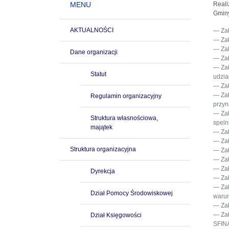
MENU
Reali
Gminy
AKTUALNOŚCI
Za
Za
Za
Dane organizacji
Za
Za
Statut
udzia
Za
Za
Regulamin organizacyjny
przyn
Za
Struktura własnościowa,
speln
majątek
Za
Za
Struktura organizacyjna
Za
Za
Za
Dyrekcja
Za
Za
Dział Pomocy Środowiskowej
warun
Za
Za
Dział Księgowości
SFIN