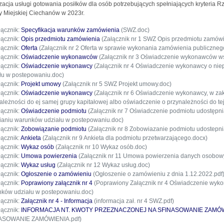
zacja usługi gotowania posiłków dla osób potrzebujących spełniających kryteria 
 Miejskiej Ciechanów w 2023r.
łącznik:
Specyfikacja warunków zamówienia
(SWZ.doc)
łącznik:
Opis przedmiotu zamówienia
(Załącznik nr 1 SWZ Opis przedmiotu zamówi
łącznik:
Oferta
(Załącznik nr 2 Oferta w sprawie wykonania zamówienia publiczneg
łącznik:
Oświadczenie wykonawców
(Załącznik nr 3 Oświadczenie wykonawców wsp
łącznik:
Oświadczenie wykonawcy
(Załącznik nr 4 Oświadczenie wykonawcy o nie
łu w postepowaniu.doc)
łącznik:
Projekt umowy
(Załącznik nr 5 SWZ Projekt umowy.doc)
łącznik:
Oświadczenie wykonawcy
(Załącznik nr 6 Oświadczenie wykonawcy, w zakre
ależności do ej samej grupy kapitałowej albo oświadczenie o przynależności do te
łącznik:
Oświadczenie podmiotu
(Załącznik nr 7 Oświadczenie podmiotu udostępni
ianiu warunków udziału w postepowaniu.doc)
łącznik:
Zobowiązanie podmiotu
(Załącznik nr 8 Zobowiazanie podmiotu udostepni
łącznik:
Ankieta
(Załącznik nr 9 Ankieta dla podmiotu przetwarzającego.docx)
łącznik:
Wykaz osób
(Załącznik nr 10 Wykaz osób.doc)
łącznik:
Umowa powierzenia
(Załącznik nr 11 Umowa powierzenia danych osobow
łącznik:
Wykaz usług
(Załącznik nr 12 Wykaz usług.doc)
łącznik:
Ogłoszenie o zamówieniu
(Ogłoszenie o zamówieniu z dnia 1.12.2022.pdf
łącznik:
Poprawiony załącznik nr 4
(Poprawiony Załącznik nr 4 Oświadczenie wyko
ków udziału w postepowaniu.doc)
łącznik:
Załącznik nr 4 - Informacja
(informacja zał. nr 4 SWZ.pdf)
łącznik:
INFORMACJA NT. KWOTY PRZEZNACZONEJ NA SFINASOWANIE ZAMÓW
ASOWANIE ZAMÓWIENIA.pdf)