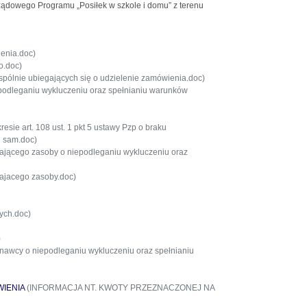
Rządowego Programu „Posiłek w szkole i domu” z terenu
enia.doc)
o.doc)
ólnie ubiegających się o udzielenie zamówienia.doc)
podleganiu wykluczeniu oraz spełnianiu warunków
sie art. 108 ust. 1 pkt 5 ustawy Pzp o braku
j sam.doc)
ającego zasoby o niepodleganiu wykluczeniu oraz
ajacego zasoby.doc)
ych.doc)
)
nawcy o niepodleganiu wykluczeniu oraz spełnianiu
IENIA
(INFORMACJA NT. KWOTY PRZEZNACZONEJ NA