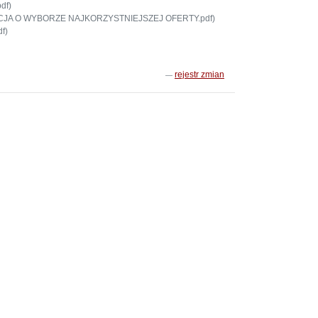
df)
JA O WYBORZE NAJKORZYSTNIEJSZEJ OFERTY.pdf)
f)
rejestr zmian