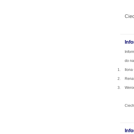
Ciec
Inf
Infor
do na
1.
Ilo
2.
Rena
3.
Weron
Ciech
Inf