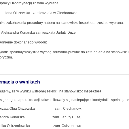
pracy i Koordynacji) została wybrana:
Ilona Olszewska zamieszkała w Ciechanowie
iku zakończenia procedury naboru na stanowisko Inspektora została wybrana:
Aleksandra Konarska zamieszkała Jarluty Duże
adnienie dokonanego wyboru:
datki spełniały wszystkie wymogi formalno-prawne do zatrudnienia na stanowisk
oryczną.
ormacja o wynikach
mujemy, że w wyniku wstępnej selekcji na stanowisko
: Inspektora
stępnego etapu rekrutacji zakwalifikowały się następujące
kandydatki spełniając
orzata Olga Olszewska
zam. Ciechanów,
andra Konarska
zam. Jarluty Duże,
ika Ostrzeniewska
zam. Ostrzeniewo