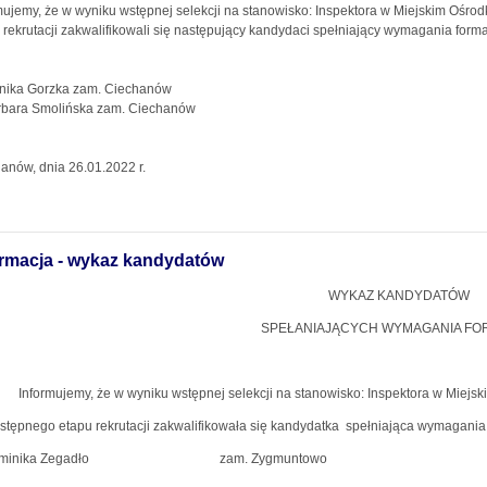
mujemy, że w wyniku wstępnej selekcji na stanowisko: Inspektora w Miejskim Oś
 rekrutacji zakwalifikowali się następujący kandydaci spełniający wymagania form
nika Gorzka zam. Ciechanów
rbara Smolińska zam. Ciechanów
anów, dnia 26.01.2022 r.
ormacja - wykaz kandydatów
WYKAZ KANDYDATÓW
SPEŁANIAJĄCYCH WYMAGANIA FO
mujemy, że w wyniku wstępnej selekcji na stanowisko: Inspektora w Miejsk
stępnego etapu rekrutacji zakwalifikowała się kandydatka
spełniająca wymagania 
Dominika Zegadło zam. Zygmuntowo