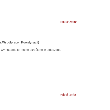
rejestr zmian
ń, Współpracy i Koordynacji)
e wymagania formalne określone w ogłoszeniu:
rejestr zmian