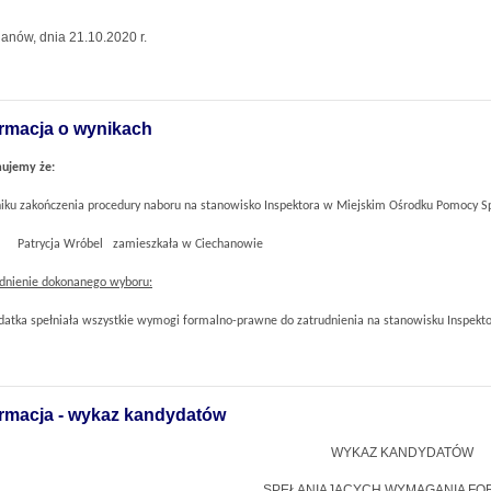
anów, dnia 21.10.2020 r.
ormacja o wynikach
mujemy że:
iku zakończenia procedury naboru na stanowisko Inspektora w Miejskim Ośrodku Pomocy 
Patrycja Wróbel zamieszkała w Ciechanowie
dnienie dokonanego wyboru:
datka spełniała wszystkie wymogi formalno-prawne do zatrudnienia na stanowisku Inspek
ormacja - wykaz kandydatów
WYKAZ KANDYDATÓW
SPEŁANIAJĄCYCH WYMAGANIA FO