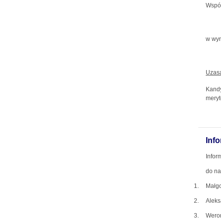
Współ
w wyn
Uzas
Kandy
meryt
Inf
Infor
do na
1.
Małg
2.
Aleks
3.
Weron