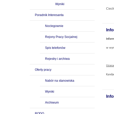
Wyniki
Ciech
Poradnik Interesanta
Noclegownie
Inf
Rejony Pracy Socjalnej
Infor
Spis telefonów
w wyn
Rejestry i archiwa
Uzasa
Oferty pracy
Kandy
Nabór na stanowiska
Wyniki
Inf
Archiwum
RODO