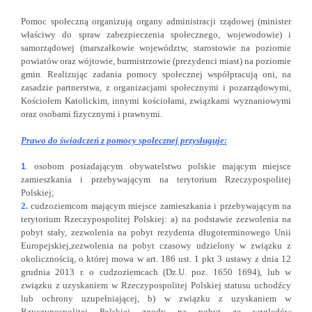
Pomoc społeczną organizują organy administracji rządowej (minister
właściwy do spraw zabezpieczenia społecznego, wojewodowie) i
samorządowej (marszałkowie województw, starostowie na poziomie
powiatów oraz wójtowie, burmistrzowie (prezydenci miast) na poziomie
gmin. Realizując zadania pomocy społecznej współpracują oni, na
zasadzie partnerstwa, z organizacjami społecznymi i pozarządowymi,
Kościołem Katolickim, innymi kościołami, związkami wyznaniowymi
oraz osobami fizycznymi i prawnymi.
Prawo do świadczeń z pomocy społecznej przysługuje:
osobom posiadającym obywatelstwo polskie mającym miejsce
1
.
zamieszkania i przebywającym na terytorium Rzeczypospolitej
Polskiej;
2.
cudzoziemcom mającym miejsce zamieszkania i przebywającym na
terytorium Rzeczypospolitej Polskiej: a) na podstawie zezwolenia na
pobyt stały, zezwolenia na pobyt rezydenta długoterminowego Unii
Europejskiej,zezwolenia na pobyt czasowy udzielony w związku z
okolicznością, o której mowa w art. 186 ust. 1 pkt 3 ustawy z dnia 12
grudnia 2013 r. o cudzoziemcach (Dz.U. poz. 1650 1694), lub w
związku z uzyskaniem w Rzeczypospolitej Polskiej statusu uchodźcy
lub ochrony uzupełniającej, b) w związku z uzyskaniem w
Rzyczypospolitej Polskiej zgody na pobyt ze względów