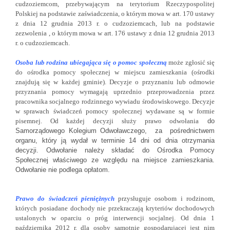
cudzoziemcom, przebywającym na terytorium Rzeczypospolitej
Polskiej na podstawie zaświadczenia, o którym mowa w art. 170 ustawy
z dnia 12 grudnia 2013 r. o cudzoziemcach, lub na podstawie
zezwolenia , o którym mowa w art. 176 ustawy z dnia 12 grudnia 2013
r. o cudzoziemcach.
Osoba lub rodzina ubiegająca się o pomoc społeczną
może zgłosić się
do ośrodka pomocy społecznej w miejscu zamieszkania (ośrodki
znajdują się w każdej gminie). Decyzje o przyznaniu lub odmowie
przyznania pomocy wymagają uprzednio przeprowadzenia przez
pracownika socjalnego rodzinnego wywiadu środowiskowego. Decyzje
w sprawach świadczeń pomocy społecznej wydawane są w formie
pisemnej. Od każdej decyzji służy prawo odwołania
do
Samorządowego Kolegium Odwoławczego, za pośrednictwem
organu, który ją wydał w terminie 14 dni od dnia otrzymania
decyzji. Odwołanie należy składać do Ośrodka Pomocy
Społecznej właściwego ze względu na miejsce zamieszkania.
Odwołanie nie podlega opłatom.
Prawo do świadczeń pieniężnych
przysługuje osobom i rodzinom,
których posiadane dochody nie przekraczają kryteriów dochodowych
ustalonych w oparciu o próg interwencji socjalnej. Od dnia 1
października 2012 r. dla osoby samotnie gospodarującej jest nim