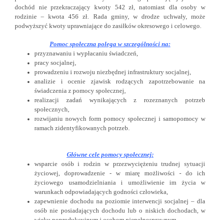
dochód nie przekraczający kwoty 542 zł, natomiast dla osoby w
rodzinie – kwota 456 zł. Rada gminy, w drodze uchwały, może
podwyższyć kwoty uprawniające do zasiłków okresowego i celowego.
Pomoc społeczna polega w szczególności na:
przyznawaniu i wypłacaniu świadczeń,
pracy socjalnej,
prowadzeniu i rozwoju niezbędnej infrastruktury socjalnej,
analizie i ocenie zjawisk rodzących zapotrzebowanie na
świadczenia z pomocy społecznej,
realizacji zadań wynikających z rozeznanych potrzeb
społecznych,
rozwijaniu nowych form pomocy społecznej i samopomocy w
ramach zidentyfikowanych potrzeb.
Główne cele pomocy społecznej:
wsparcie osób i rodzin w przezwyciężeniu trudnej sytuacji
życiowej, doprowadzenie - w miarę możliwości - do ich
życiowego usamodzielniania i umożliwienie im życia w
warunkach odpowiadających godności człowieka,
zapewnienie dochodu na poziomie interwencji socjalnej – dla
osób nie posiadających dochodu lub o niskich dochodach, w
wieku poprodukcyjnym i osobom niepełnosprawnym,