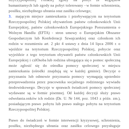
humanitarnych lub zgody na pobyt tolerowany - w formie schronienia,
posiłku, niezbędnego ubrania oraz zasiłku celowego;
3.
mającym miejsce zamieszkania i przebywającym na terytorium
Rzeczypospolitej Polskiej obywatelom państw członkowskich Unii
Europejskiej, państw członkowskich Europejskiego Porozumienia o
Wolnym Handlu (EFTA) - stron umowy o Europejskim Obszarze
Gospodarczym lub Konfederacji Szwajcarskiej oraz członkom ich
rodzin w rozumieniu art. 2 pkt 4 ustawy z dnia 14 lipca 2006 r. o
wjeździe na terytorium Rzeczypospolitej Polskiej, pobycie oraz
wyjeździe z tego terytorium obywateli państw członkowskich Unii
Europejskiej i człOsoba lub rodzina ubiegająca się o pomoc społeczną
może zgłosić się do ośrodka pomocy społecznej w miejscu
zamieszkania (ośrodki znajdują się w każdej gminie). Decyzje o
przyznaniu lub odmowie przyznania pomocy wymagają uprzednio
przeprowadzenia przez pracownika socjalnego rodzinnego wywiadu
środowiskowego. Decyzje w sprawach świadczeń pomocy społecznej
wydawane są w formie pisemnej. Od każdej decyzji służy prawo
odwołania.onków ich rodzin (Dz. U. Nr 144, poz. 1043 z późn. zm.),
posiadającym prawo pobytu lub prawo stałego pobytu na terytorium
Rzeczypospolitej Polskiej.
Prawo do świadczeń w formie interwencji kryzysowej, schronienia,
posiłku, niezbędnego ubrania oraz zasiłku celowego przysługuje