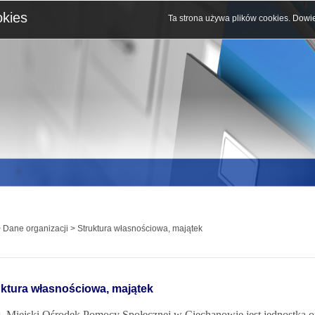
okies
Ta strona używa plików cookies.
Dowie
 Dane organizacji > Struktura własnościowa, majątek
uktura własnościowa, majątek
Miejski Ośrodek Pomocy Społecznej w Ciechanowie jest jednostką o