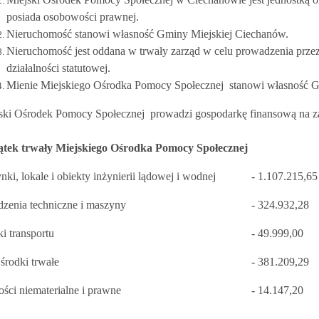
posiada osobowości prawnej.
Nieruchomość stanowi własność Gminy Miejskiej Ciechanów.
Nieruchomość jest oddana w trwały zarząd w celu prowadzenia prze
działalności statutowej.
Mienie Miejskiego Ośrodka Pomocy Społecznej stanowi własność G
ski Ośrodek Pomocy Społecznej prowadzi gospodarkę finansową na za
tek trwały Miejskiego Ośrodka Pomocy Społecznej
i, lokale i obiekty inżynierii lądowej i wodnej
- 1.107.215,65
zenia techniczne i maszyny
- 324.932,28
i transportu
- 49.999,00
środki trwałe
- 381.209,29
ci niematerialne i prawne
- 14.147,20