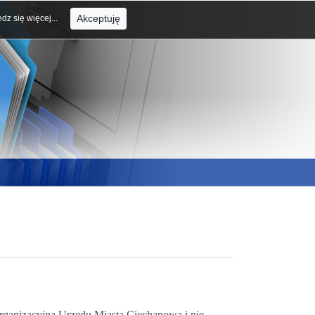
Akceptuję
dz się więcej...
rganizacyjną Urzędu Miasta Ciechanowa i nie