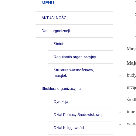
MENU
AKTUALNOŚCI
Dane organizacji
Statut
Miej
Regulamin organizacyjny
Mają
Struktura własnościowa,
- budynk
majątek
- urząd
Struktura organizacyjna
- środk
Dyrekcja
- inne 
Dział Pomocy Środowiskowej
- wartoś
Dział Księgowości