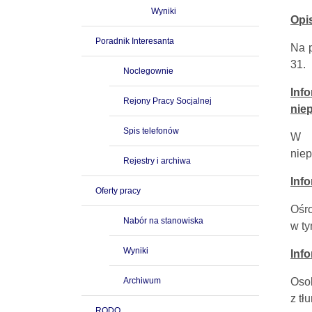
Wyniki
Opi
Poradnik Interesanta
Na p
31.
Noclegownie
Inf
Rejony Pracy Socjalnej
nie
Spis telefonów
W o
nie
Rejestry i archiwa
Inf
Oferty pracy
Ośr
Nabór na stanowiska
w ty
Wyniki
Inf
Archiwum
Oso
z tł
RODO