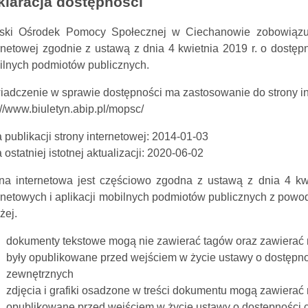
klaracja dostępności
jski Ośrodek Pomocy Społecznej w Ciechanowie zobowiązuj
rnetowej zgodnie z ustawą z dnia 4 kwietnia 2019 r. o dostępno
lnych podmiotów publicznych.
adczenie w sprawie dostępności ma zastosowanie do strony in
://www.biuletyn.abip.pl/mopsc/
 publikacji strony internetowej: 2014-01-03
 ostatniej istotnej aktualizacji: 2020-06-02
na internetowa jest częściowo zgodna z ustawą z dnia 4 kwi
rnetowych i aplikacji mobilnych podmiotów publicznych z pow
żej.
dokumenty tekstowe mogą nie zawierać tagów oraz zawierać 
były opublikowane przed wejściem w życie ustawy o dostępno
zewnętrznych
zdjęcia i grafiki osadzone w treści dokumentu mogą zawierać
opublikowane przed wejściem w życie ustawy o dostępności 