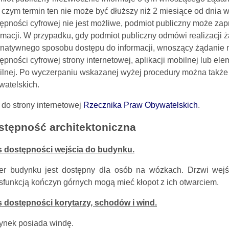
 czym termin ten nie może być dłuższy niż 2 miesiące od dnia 
ępności cyfrowej nie jest możliwe, podmiot publiczny może z
rmacji. W przypadku, gdy podmiot publiczny odmówi realizacji
rnatywnego sposobu dostępu do informacji, wnoszący żądanie
ępności cyfrowej strony internetowej, aplikacji mobilnej lub elem
lnej. Po wyczerpaniu wskazanej wyżej procedury można także
atelskich.
 do strony internetowej
Rzecznika Praw Obywatelskich
.
stępność architektoniczna
s dostępności wejścia do budynku.
ter budynku jest dostępny dla osób na wóz
kach. Drz
wi wejś
sfunkcją kończyn górnych mogą mieć kłopot z ich otwarciem.
s dostępności korytarzy, schodów i wind.
ynek posiada windę.