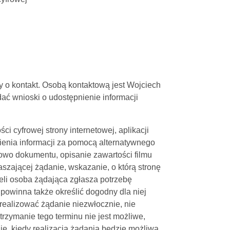
 o kontakt. Osobą kontaktową jest Wojciech
ać wnioski o udostępnienie informacji
 cyfrowej strony internetowej, aplikacji
ienia informacji za pomocą alternatywnego
owo dokumentu, opisanie zawartości filmu
szającej żądanie, wskazanie, o którą stronę
żeli osoba żądająca zgłasza potrzebę
powinna także określić dogodny dla niej
zrealizować żądanie niezwłocznie, nie
trzymanie tego terminu nie jest możliwe,
e, kiedy realizacja żądania będzie możliwa,