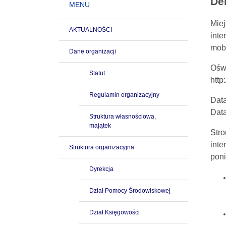
De
MENU
Mie
AKTUALNOŚCI
inte
mobi
Dane organizacji
Oświ
Statut
http
Regulamin organizacyjny
Data
Data
Struktura własnościowa,
majątek
Stro
inte
Struktura organizacyjna
poni
Dyrekcja
Dział Pomocy Środowiskowej
Dział Księgowości