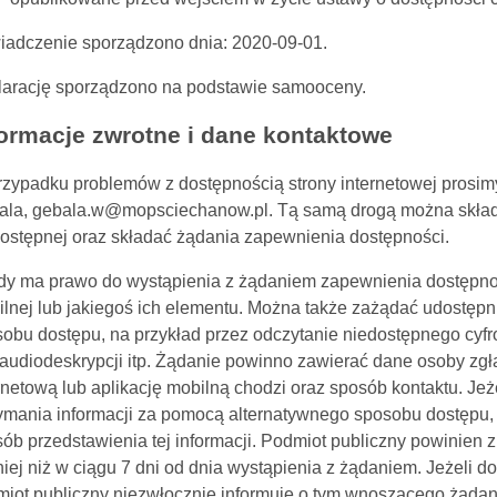
iadczenie sporządzono dnia: 2020-09-01.
larację sporządzono na podstawie samooceny.
formacje zwrotne i dane kontaktowe
zypadku problemów z dostępnością strony internetowej prosimy
ala, gebala.w
@mopsciechanow.pl
. Tą samą drogą można skład
ostępnej oraz składać żądania zapewnienia dostępności.
y ma prawo do wystąpienia z żądaniem zapewnienia dostępności
lnej lub jakiegoś ich elementu. Można także zażądać udostępn
obu dostępu, na przykład przez odczytanie niedostępnego cyfr
audiodeskrypcji itp. Żądanie powinno zawierać dane osoby zgła
rnetową lub aplikację mobilną chodzi oraz sposób kontaktu. Je
ymania informacji za pomocą alternatywnego sposobu dostępu, 
ób przedstawienia tej informacji. Podmiot publiczny powinien 
iej niż w ciągu 7 dni od dnia wystąpienia z żądaniem. Jeżeli do
iot publiczny niezwłocznie informuje o tym wnoszącego żądani