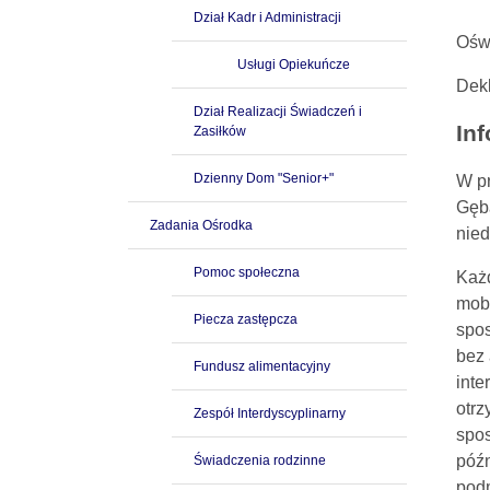
Dział Kadr i Administracji
Ośw
Usługi Opiekuńcze
Dek
Dział Realizacji Świadczeń i
In
Zasiłków
Dzienny Dom "Senior+"
W pr
Gęb
Zadania Ośrodka
nied
Pomoc społeczna
Każd
mobi
Piecza zastępcza
spos
bez 
Fundusz alimentacyjny
inte
otrz
Zespół Interdyscyplinarny
spos
późn
Świadczenia rodzinne
podm