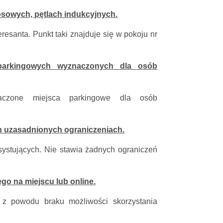
łosowych, pętlach indukcyjnych.
resanta. Punkt taki znajduje się w pokoju nr
 parkingowych wyznaczonych dla osób
aczone miejsca parkingowe dla osób
h uzasadnionych ograniczeniach.
ystujących. Nie stawia żadnych ograniczeń
go na miejscu lub online.
 z powodu braku możliwości skorzystania