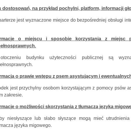
s dostosowań, na przykład pochylni, platform, informacji g
arterze jest wyznaczone miejsce do bezpośredniej obsługi inte
ormacje o miejscu i sposobie korzystania z miejsc
pełnosprawnych.
toczeniu budynku użyteczności publicznej są wyzn
pełnosprawnych.
ormacja o prawie wstępu z psem asystującym i ewentualnyc
odek jest przychylny osobom korzystającym z pomocy psów as
m zakresie.
ormacje o możliwości skorzystania z tłumacza języka migowe
by niesłyszące lub słabo słyszące mogą mieć utrudnienia
umacza języka migowego.