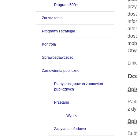
Program 500+
przy
dost
Zarządzenia
info
alte
Programy i strategie
dost
mobi
Kontrola
Obyw
Sprawozdawczość
Link
Zamówienia publiczne
Do
Plany postępowań zamówień
Opi
publicznych
Par
Przetargi
z dy
Wyniki
Opi
Zapytania ofertowe
Bud