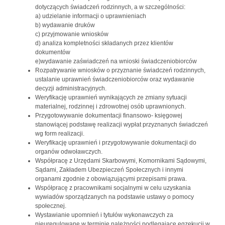
dotyczących świadczeń rodzinnych, a w szczególności:
a) udzielanie informacji o uprawnieniach
b) wydawanie druków
c) przyjmowanie wniosków
d) analiza kompletności składanych przez klientów
dokumentów
e)wydawanie zaświadczeń na wnioski świadczeniobiorców
Rozpatrywanie wniosków o przyznanie świadczeń rodzinnych,
ustalanie uprawnień świadczeniobiorców oraz wydawanie
decyzji administracyjnych.
Weryfikację uprawnień wynikających ze zmiany sytuacji
materialnej, rodzinnej i zdrowotnej osób uprawnionych.
Przygotowywanie dokumentacji finansowo- księgowej
stanowiącej podstawę realizacji wypłat przyznanych świadczeń
wg form realizacji.
Weryfikację uprawnień i przygotowywanie dokumentacji do
organów odwoławczych.
Współpracę z Urzędami Skarbowymi, Komornikami Sądowymi,
Sądami, Zakładem Ubezpieczeń Społecznych i innymi
organami zgodnie z obowiązującymi przepisami prawa.
Współpracę z pracownikami socjalnymi w celu uzyskania
wywiadów sporządzanych na podstawie ustawy o pomocy
społecznej.
Wystawianie upomnień i tytułów wykonawczych za
nieuregulowane w terminie należności podlegające egzekucji w