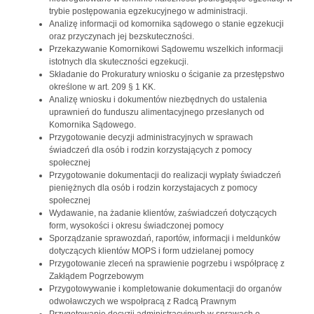
trybie postępowania egzekucyjnego w administracji.
Analizę informacji od komornika sądowego o stanie egzekucji
oraz przyczynach jej bezskuteczności.
Przekazywanie Komornikowi Sądowemu wszelkich informacji
istotnych dla skuteczności egzekucji.
Składanie do Prokuratury wniosku o ściganie za przestępstwo
określone w art. 209 § 1 KK.
Analizę wniosku i dokumentów niezbędnych do ustalenia
uprawnień do funduszu alimentacyjnego przesłanych od
Komornika Sądowego.
Przygotowanie decyzji administracyjnych w sprawach
świadczeń dla osób i rodzin korzystających z pomocy
społecznej
Przygotowanie dokumentacji do realizacji wypłaty świadczeń
pieniężnych dla osób i rodzin korzystajacych z pomocy
społecznej
Wydawanie, na żadanie klientów, zaświadczeń dotyczących
form, wysokości i okresu świadczonej pomocy
Sporządzanie sprawozdań, raportów, informacji i meldunków
dotyczących klientów MOPS i form udzielanej pomocy
Przygotowanie zleceń na sprawienie pogrzebu i współpracę z
Zakłądem Pogrzebowym
Przygotowywanie i kompletowanie dokumentacji do organów
odwoławczych we wspołpracą z Radcą Prawnym