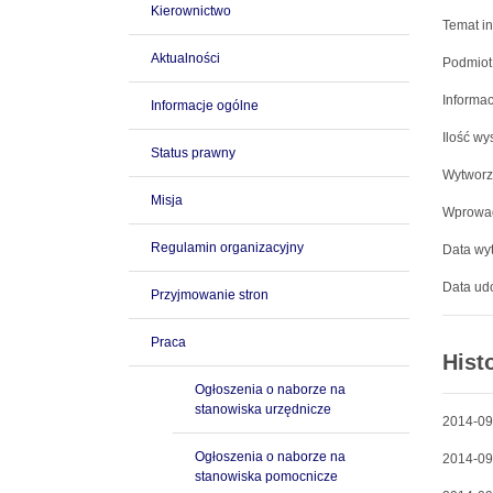
Kierownictwo
Temat in
Aktualności
Podmiot
Informac
Informacje ogólne
Ilość wy
Status prawny
Wytworz
Misja
Wprowad
Regulamin organizacyjny
Data wyt
Data udo
Przyjmowanie stron
Praca
Hist
Ogłoszenia o naborze na
stanowiska urzędnicze
2014-09
Ogłoszenia o naborze na
2014-09
stanowiska pomocnicze