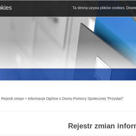
okies
Ta strona używa plików cookies.
Dowie
 Rejestr zmian > Informacje Ogólne o Domu Pomocy Społecznej "Przystań"
Rejestr zmian infor