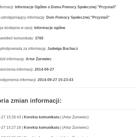
formacji:
Informacje Ogólne o Domu Pomocy Społecznej "Przystań"
 udostępniający informację:
Dom Pomocy Społecznej "Przystań"
ja dostepna w opcji:
Informacje ogólne
swietleń komunikatu:
3700
ył/odpowiada za informację:
Jadwiga Buchacz
ził informację:
Artur Żurowiec
worzenia informacji:
2014-09-27
stępnienia informacji:
2014-09-27 15:23:43
oria zmian informacji:
-27 15:26:43 |
Korekta komunikatu
| (Artur Żurowiec)
-27 15:27:16 |
Korekta komunikatu
| (Artur Żurowiec)