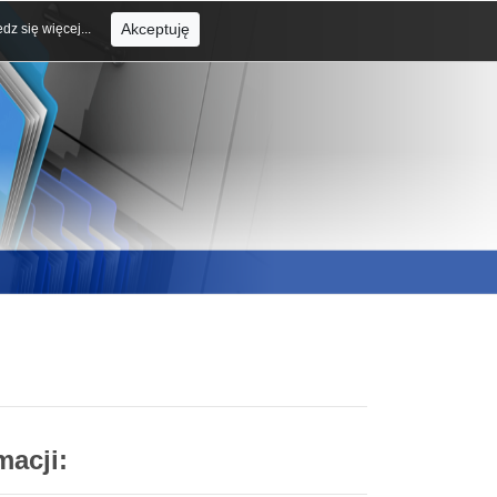
Akceptuję
dz się więcej...
macji: