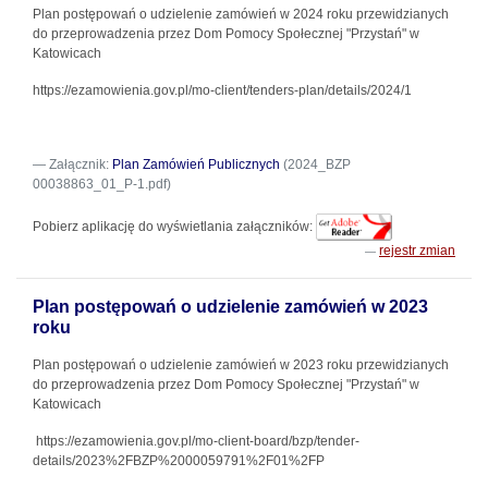
Plan postępowań o udzielenie zamówień w 2024 roku przewidzianych
do przeprowadzenia przez Dom Pomocy Społecznej "Przystań" w
Katowicach
https://ezamowienia.gov.pl/mo-client/tenders-plan/details/2024/1
Załącznik:
Plan Zamówień Publicznych
(2024_BZP
00038863_01_P-1.pdf)
Pobierz aplikację do wyświetlania załączników:
rejestr zmian
Plan postępowań o udzielenie zamówień w 2023
roku
Plan postępowań o udzielenie zamówień w 2023 roku przewidzianych
do przeprowadzenia przez Dom Pomocy Społecznej "Przystań" w
Katowicach
https://ezamowienia.gov.pl/mo-client-board/bzp/tender-
details/2023%2FBZP%2000059791%2F01%2FP