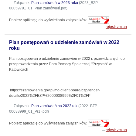
Załącznik:
Plan zamówień w 2023 roku
(2023_BZP
00059791_01_Plan zamówień.pdf)
Pobierz aplikację do wyświetlania załączników:
rejestr zmian
Plan postępowań o udzielenie zamówień w 2022
roku
Plan postępowań o udzielenie zamówień w 2022 r. przewidzianych do
przeprowadzenia przez Dom Pomocy Społecznej "Przystań" w
Katowicach
https://ezamowienia.gov.pl/mo-client-board/bzp/tender-
details/2022%2FBZP%2000038999%2F01%2FP
Załącznik:
Plan zamówień na 2022 rok
(2022_BZP
00038999_01_P(1).pdf)
Pobierz aplikację do wyświetlania załączników:
rejestr zmian