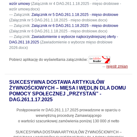
wzór umowy
(Załącznik nr 4 DAG.261.1.18.2025 - mięso drobiowe -
wzór umowy.docx)
Załącznik:
Załącznik nr 5 DAG.261.1.18.2025 - mięso drobiowe
(Załącznik nr 5 DAG.261.1.18.2025 - mięso drobiowe.docx)
Załącznik:
Załącznik nr 6 DAG.261.1.18.2025 - mięso drobiowe
(Załącznik nr 6 DAG.261.1.18.2025 - mięso drobiowe.docx)
Załącznik:
Zawiadomienie o wyborze najkorzystniejszej oferty -
DAG.261.18.2025
(Zawiadomienie o wyborze mięso drobiowe
2026.docx)
Pobierz aplikację do wyświetlania załączników:
rejestr zmian
SUKCESYWNA DOSTAWA ARTYKUŁÓW
ŻYWNOŚCIOWYCH – MIĘSA I WĘDLIN DLA DOMU
POMOCY SPOŁECZNEJ „PRZYSTAŃ” -
DAG.261.1.17.2025
Postępowanie nr DAG.261.1.17.2025
prowadzone w oparciu o
wewnętrzną procedurę Zamawiającego
o wartości szacunkowej zamówienia poniżej 130 000 zł netto
SUKCESYWNA DOSTAWA ARTYKUŁÓW ŻYWNOŚCIOWYCH –