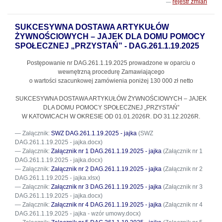
rejestr zmian
SUKCESYWNA DOSTAWA ARTYKUŁÓW
ŻYWNOŚCIOWYCH – JAJEK DLA DOMU POMOCY
SPOŁECZNEJ „PRZYSTAŃ” - DAG.261.1.19.2025
Postępowanie nr DAG.261.1.19.2025
prowadzone w oparciu o
wewnętrzną procedurę Zamawiającego
o wartości szacunkowej zamówienia poniżej 130 000 zł netto
SUKCESYWNA DOSTAWA ARTYKUŁÓW ŻYWNOŚCIOWYCH – JAJEK
DLA DOMU POMOCY SPOŁECZNEJ „PRZYSTAŃ”
W KATOWICACH W OKRESIE OD 01.01.2026R. DO 31.12.2026R.
Załącznik:
SWZ DAG.261.1.19.2025 - jajka
(SWZ
DAG.261.1.19.2025 - jajka.docx)
Załącznik:
Załącznik nr 1 DAG.261.1.19.2025 - jajka
(Załącznik nr 1
DAG.261.1.19.2025 - jajka.docx)
Załącznik:
Załącznik nr 2 DAG.261.1.19.2025 - jajka
(Załącznik nr 2
DAG.261.1.19.2025 - jajka.xlsx)
Załącznik:
Załącznik nr 3 DAG.261.1.19.2025 - jajka
(Załącznik nr 3
DAG.261.1.19.2025 - jajka.docx)
Załącznik:
Załącznik nr 4 DAG.261.1.19.2025 - jajka
(Załącznik nr 4
DAG.261.1.19.2025 - jajka - wzór umowy.docx)