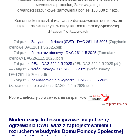
wewnętrzną procedurę Zamawiającego
o wartości szacunkowej zamówienia poniżej 130 000 zł netto.
Remont pokoi mieszkalnych wraz z dostosowaniem pomieszczeń
higienicznosanitarnych w budynku Domu Pomocy Społecznej
„Przystań” w Katowicach
Załącznik:
Zapytanie ofertowe (SWZ) - DAG.261.1.5.2025
(Zapytanie
ofertowe DAG.261.1.5.2025.pdf)
Załącznik:
Formularz ofertowy - DAG.261.1.5.2025
(Formularz
ofertowy DAG.261.1.5.2025..pdf)
Załącznik:
PFU - DAG.261.1.5.2025
(PFU DAG.261.1.5.2025.pdf)
Załącznik:
Wzór umowy - DAG.261.1.5.2025
(Wzór umowy
DAG.261.1.5.2025.pdf)
Załącznik:
Zawiadomienie o wyborze - DAG.261.1.5.2025
(Zawiadomienie o wyborze DAG.261.1.5.2025.pdf)
Pobierz aplikację do wyświetlania załączników:
rejestr zmian
Modernizacja kotłowni gazowej na potrzeby
ogrzewania CWU, wraz z zaprojektowaniem i
rozruchem w budynku Domu Pomocy Społecznej