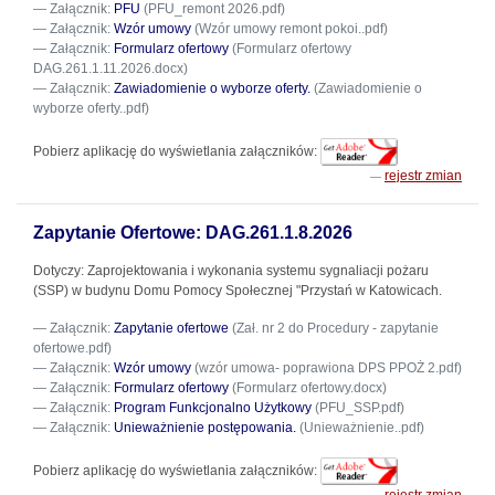
Załącznik:
PFU
(PFU_remont 2026.pdf)
Załącznik:
Wzór umowy
(Wzór umowy remont pokoi..pdf)
Załącznik:
Formularz ofertowy
(Formularz ofertowy
DAG.261.1.11.2026.docx)
Załącznik:
Zawiadomienie o wyborze oferty.
(Zawiadomienie o
wyborze oferty..pdf)
Pobierz aplikację do wyświetlania załączników:
rejestr zmian
Zapytanie Ofertowe: DAG.261.1.8.2026
Dotyczy: Zaprojektowania i wykonania systemu sygnaliacji pożaru
(SSP) w budynu Domu Pomocy Społecznej "Przystań w Katowicach.
Załącznik:
Zapytanie ofertowe
(Zał. nr 2 do Procedury - zapytanie
ofertowe.pdf)
Załącznik:
Wzór umowy
(wzór umowa- poprawiona DPS PPOŻ 2.pdf)
Załącznik:
Formularz ofertowy
(Formularz ofertowy.docx)
Załącznik:
Program Funkcjonalno Użytkowy
(PFU_SSP.pdf)
Załącznik:
Unieważnienie postępowania.
(Unieważnienie..pdf)
Pobierz aplikację do wyświetlania załączników: