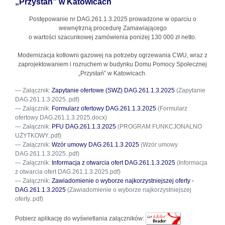
„Przystań” w Katowicach
Postępowanie nr DAG.261.1.3.2025
prowadzone w oparciu o
wewnętrzną procedurę Zamawiającego
o wartości szacunkowej zamówienia poniżej 130 000 zł netto.
Modernizacja kotłowni gazowej na potrzeby ogrzewania CWU, wraz z
zaprojektowaniem i rozruchem w budynku Domu Pomocy Społecznej
„Przystań” w Katowicach.
Załącznik:
Zapytanie ofertowe (SWZ) DAG.261.1.3.2025
(Zapytanie
DAG.261.1.3.2025..pdf)
Załącznik:
Formularz ofertowy DAG.261.1.3.2025
(Formularz
ofertowy DAG.261.1.3.2025.docx)
Załącznik:
PFU DAG.261.1.3.2025
(PROGRAM FUNKCJONALNO
UŻYTKOWY..pdf)
Załącznik:
Wzór umowy DAG.261.1.3.2025
(Wzór umowy
DAG.261.1.3.2025..pdf)
Załącznik:
Informacja z otwarcia ofert DAG.261.1.3.2025
(Informacja
z otwarcia ofert DAG.261.1.3.2025.pdf)
Załącznik:
Zawiadomienie o wyborze najkorzystniejszej oferty -
DAG.261.1.3.2025
(Zawiadomienie o wyborze najkorzystniejszej
oferty..pdf)
Pobierz aplikację do wyświetlania załączników: