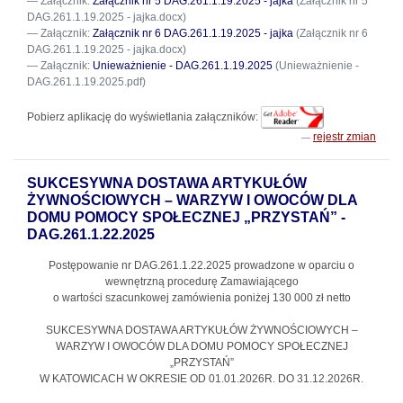
Załącznik:
Załącznik nr 5 DAG.261.1.19.2025 - jajka
(Załącznik nr 5
DAG.261.1.19.2025 - jajka.docx)
Załącznik:
Załącznik nr 6 DAG.261.1.19.2025 - jajka
(Załącznik nr 6
DAG.261.1.19.2025 - jajka.docx)
Załącznik:
Unieważnienie - DAG.261.1.19.2025
(Unieważnienie -
DAG.261.1.19.2025.pdf)
Pobierz aplikację do wyświetlania załączników:
rejestr zmian
SUKCESYWNA DOSTAWA ARTYKUŁÓW
ŻYWNOŚCIOWYCH – WARZYW I OWOCÓW DLA
DOMU POMOCY SPOŁECZNEJ „PRZYSTAŃ” -
DAG.261.1.22.2025
Postępowanie nr DAG.261.1.22.2025
prowadzone w oparciu o
wewnętrzną procedurę Zamawiającego
o wartości szacunkowej zamówienia poniżej 130 000 zł netto
SUKCESYWNA DOSTAWA ARTYKUŁÓW ŻYWNOŚCIOWYCH –
WARZYW I OWOCÓW DLA DOMU POMOCY SPOŁECZNEJ
„PRZYSTAŃ”
W KATOWICACH W OKRESIE OD 01.01.2026R. DO 31.12.2026R.