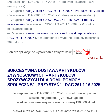
(Załącznik nr 4 DAG.261.1.15.2025 - Produkty mleczarskie - wzór
umowy.docx)
Załącznik:
Załącznik nr 5 DAG.261.1.15.2025 - Produkty mleczarskie
(Załącznik nr 5 DAG.261.1.15.2025 - Produkty mleczarskie.docx)
Załącznik:
Załącznik nr 6 SWZ DAG.261.1.15.2025 - Produkty
mleczarskie
(Załącznik nr 6 SWZ DAG.261.1.15.2025 - Produkty
mleczarskie.docx)
Załącznik:
Zawiadomienie o wyborze najkorzystniejszej oferty -
DAG.261.1.15.2025
(Zawiadomienie o wyborze produkty mleczarskie
2026.docx)
Pobierz aplikację do wyświetlania załączników:
rejestr zmian
SUKCESYWNA DOSTAWA ARTYKUŁÓW
ŻYWNOŚCIOWYCH – ARTYKUŁÓW
SPOŻYWCZYCH DLA DOMU POMOCY
SPOŁECZNEJ „PRZYSTAŃ” - DAG.261.1.16.2025
Postępowanie nr DAG.261.1.16.2025
prowadzone w oparciu o
wewnętrzną procedurę Zamawiającego
o wartości szacunkowej zamówienia poniżej 130 000 zł netto
SUKCESYWNA DOSTAWA ARTYKUŁÓW ŻYWNOŚCIOWYCH –