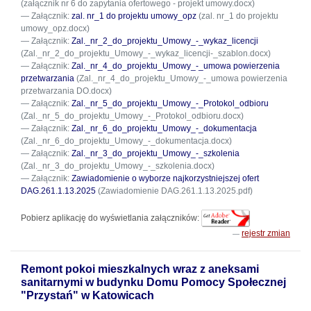
(załącznik nr 6 do zapytania ofertowego - projekt umowy.docx)
Załącznik:
zal. nr_1 do projektu umowy_opz
(zal. nr_1 do projektu
umowy_opz.docx)
Załącznik:
Zal._nr_2_do_projektu_Umowy_-_wykaz_licencji
(Zal._nr_2_do_projektu_Umowy_-_wykaz_licencji-_szablon.docx)
Załącznik:
Zal._nr_4_do_projektu_Umowy_-_umowa powierzenia
przetwarzania
(Zal._nr_4_do_projektu_Umowy_-_umowa powierzenia
przetwarzania DO.docx)
Załącznik:
Zal._nr_5_do_projektu_Umowy_-_Protokol_odbioru
(Zal._nr_5_do_projektu_Umowy_-_Protokol_odbioru.docx)
Załącznik:
Zal._nr_6_do_projektu_Umowy_-_dokumentacja
(Zal._nr_6_do_projektu_Umowy_-_dokumentacja.docx)
Załącznik:
Zal._nr_3_do_projektu_Umowy_-_szkolenia
(Zal._nr_3_do_projektu_Umowy_-_szkolenia.docx)
Załącznik:
Zawiadomienie o wyborze najkorzystniejszej ofert
DAG.261.1.13.2025
(Zawiadomienie DAG.261.1.13.2025.pdf)
Pobierz aplikację do wyświetlania załączników:
rejestr zmian
Remont pokoi mieszkalnych wraz z aneksami
sanitarnymi w budynku Domu Pomocy Społecznej
"Przystań" w Katowicach