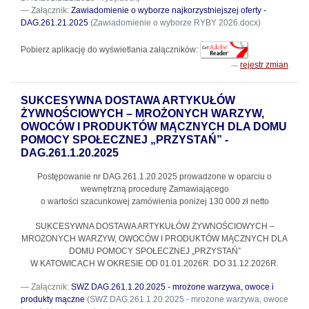
Załącznik:
Zawiadomienie o wyborze najkorzystniejszej oferty -
DAG.261.21.2025
(Zawiadomienie o wyborze RYBY 2026.docx)
Pobierz aplikację do wyświetlania załączników:
rejestr zmian
SUKCESYWNA DOSTAWA ARTYKUŁÓW
ŻYWNOŚCIOWYCH – MROŻONYCH WARZYW,
OWOCÓW I PRODUKTÓW MĄCZNYCH DLA DOMU
POMOCY SPOŁECZNEJ „PRZYSTAŃ” -
DAG.261.1.20.2025
Postępowanie nr DAG.261.1.20.2025
prowadzone w oparciu o
wewnętrzną procedurę Zamawiającego
o wartości szacunkowej zamówienia poniżej 130 000 zł netto
SUKCESYWNA DOSTAWA ARTYKUŁÓW ŻYWNOŚCIOWYCH –
MROŻONYCH WARZYW, OWOCÓW I PRODUKTÓW MĄCZNYCH DLA
DOMU POMOCY SPOŁECZNEJ „PRZYSTAŃ”
W KATOWICACH W OKRESIE OD 01.01.2026R. DO 31.12.2026R.
Załącznik:
SWZ DAG.261.1.20.2025 - mrożone warzywa, owoce i
produkty mączne
(SWZ DAG.261.1.20.2025 - mrożone warzywa, owoce