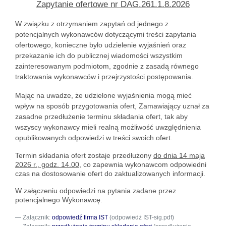
Zapytanie ofertowe nr
DAG.261.1.8.2026
W związku z otrzymaniem zapytań od jednego z
potencjalnych wykonawców dotyczącymi treści zapytania
ofertowego, konieczne było udzielenie wyjaśnień oraz
przekazanie ich do publicznej wiadomości wszystkim
zainteresowanym podmiotom, zgodnie z zasadą równego
traktowania wykonawców i przejrzystości postępowania.
Mając na uwadze, że udzielone wyjaśnienia mogą mieć
wpływ na sposób przygotowania ofert, Zamawiający uznał za
zasadne przedłużenie terminu składania ofert, tak aby
wszyscy wykonawcy mieli realną możliwość uwzględnienia
opublikowanych odpowiedzi w treści swoich ofert.
Termin składania ofert zostaje przedłużony
do dnia 14 maja
2026 r., godz. 14.00,
co zapewnia wykonawcom odpowiedni
czas na dostosowanie ofert do zaktualizowanych informacji.
W załączeniu odpowiedzi na pytania zadane przez
potencjalnego Wykonawcę.
Załącznik:
odpowiedź firma IST
(odpowiedż IST-sig.pdf)