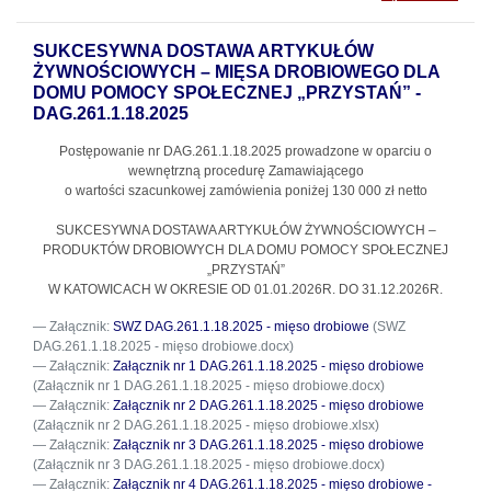
SUKCESYWNA DOSTAWA ARTYKUŁÓW
ŻYWNOŚCIOWYCH – MIĘSA DROBIOWEGO DLA
DOMU POMOCY SPOŁECZNEJ „PRZYSTAŃ” -
DAG.261.1.18.2025
Postępowanie nr DAG.261.1.18.2025
prowadzone w oparciu o
wewnętrzną procedurę Zamawiającego
o wartości szacunkowej zamówienia poniżej 130 000 zł netto
SUKCESYWNA DOSTAWA ARTYKUŁÓW ŻYWNOŚCIOWYCH –
PRODUKTÓW DROBIOWYCH DLA DOMU POMOCY SPOŁECZNEJ
„PRZYSTAŃ”
W KATOWICACH W OKRESIE OD 01.01.2026R. DO 31.12.2026R.
Załącznik:
SWZ DAG.261.1.18.2025 - mięso drobiowe
(SWZ
DAG.261.1.18.2025 - mięso drobiowe.docx)
Załącznik:
Załącznik nr 1 DAG.261.1.18.2025 - mięso drobiowe
(Załącznik nr 1 DAG.261.1.18.2025 - mięso drobiowe.docx)
Załącznik:
Załącznik nr 2 DAG.261.1.18.2025 - mięso drobiowe
(Załącznik nr 2 DAG.261.1.18.2025 - mięso drobiowe.xlsx)
Załącznik:
Załącznik nr 3 DAG.261.1.18.2025 - mięso drobiowe
(Załącznik nr 3 DAG.261.1.18.2025 - mięso drobiowe.docx)
Załącznik:
Załącznik nr 4 DAG.261.1.18.2025 - mięso drobiowe -