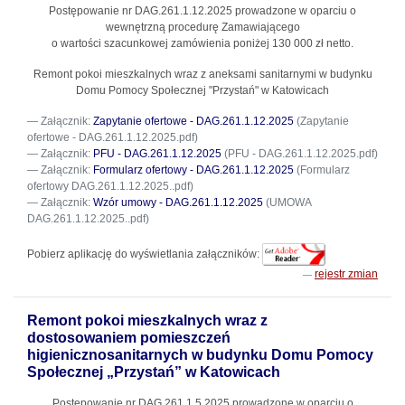
Postępowanie nr DAG.261.1.12.2025
prowadzone w oparciu o
wewnętrzną procedurę Zamawiającego
o wartości szacunkowej zamówienia poniżej 130 000 zł netto.
Remont pokoi mieszkalnych wraz z aneksami sanitarnymi w budynku
Domu Pomocy Społecznej "Przystań" w Katowicach
Załącznik:
Zapytanie ofertowe - DAG.261.1.12.2025
(Zapytanie
ofertowe - DAG.261.1.12.2025.pdf)
Załącznik:
PFU - DAG.261.1.12.2025
(PFU - DAG.261.1.12.2025.pdf)
Załącznik:
Formularz ofertowy - DAG.261.1.12.2025
(Formularz
ofertowy DAG.261.1.12.2025..pdf)
Załącznik:
Wzór umowy - DAG.261.1.12.2025
(UMOWA
DAG.261.1.12.2025..pdf)
Pobierz aplikację do wyświetlania załączników:
rejestr zmian
Remont pokoi mieszkalnych wraz z
dostosowaniem pomieszczeń
higienicznosanitarnych w budynku Domu Pomocy
Społecznej „Przystań” w Katowicach
Postępowanie nr DAG.261.1.5.2025
prowadzone w oparciu o