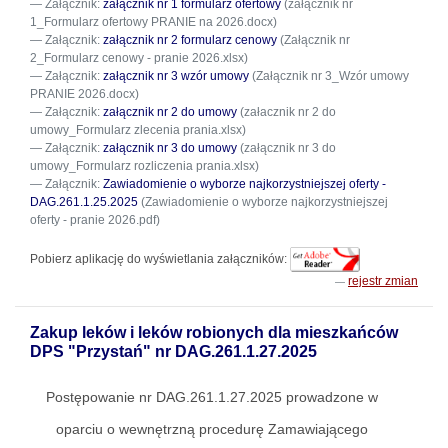
Załącznik:
załącznik nr 1 formularz ofertowy
(załącznik nr
1_Formularz ofertowy PRANIE na 2026.docx)
Załącznik:
załącznik nr 2 formularz cenowy
(Załącznik nr
2_Formularz cenowy - pranie 2026.xlsx)
Załącznik:
załącznik nr 3 wzór umowy
(Załącznik nr 3_Wzór umowy
PRANIE 2026.docx)
Załącznik:
załącznik nr 2 do umowy
(załacznik nr 2 do
umowy_Formularz zlecenia prania.xlsx)
Załącznik:
załącznik nr 3 do umowy
(załącznik nr 3 do
umowy_Formularz rozliczenia prania.xlsx)
Załącznik:
Zawiadomienie o wyborze najkorzystniejszej oferty -
DAG.261.1.25.2025
(Zawiadomienie o wyborze najkorzystniejszej
oferty - pranie 2026.pdf)
Pobierz aplikację do wyświetlania załączników:
rejestr zmian
Zakup leków i leków robionych dla mieszkańców
DPS "Przystań" nr DAG.261.1.27.2025
Postępowanie nr DAG.261.1.27.2025 prowadzone w
oparciu o wewnętrzną procedurę Zamawiającego