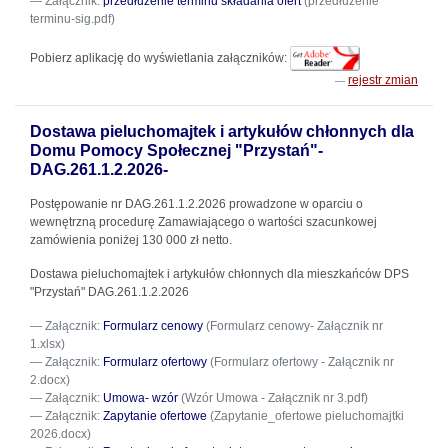
Załącznik:
przedłużenie terminu składania ofert
(przedłużenie
terminu-sig.pdf)
Pobierz aplikację do wyświetlania załączników:
rejestr zmian
Dostawa pieluchomajtek i artykułów chłonnych dla
Domu Pomocy Społecznej "Przystań"-
DAG.261.1.2.2026-
Postępowanie nr DAG.261.1.2.2026 prowadzone w oparciu o
wewnętrzną procedurę Zamawiającego o wartości szacunkowej
zamówienia poniżej 130 000 zł netto.
Dostawa pieluchomajtek i artykułów chłonnych dla mieszkańców DPS
"Przystań" DAG.261.1.2.2026
Załącznik:
Formularz cenowy
(Formularz cenowy- Załącznik nr
1.xlsx)
Załącznik:
Formularz ofertowy
(Formularz ofertowy - Załącznik nr
2.docx)
Załącznik:
Umowa- wzór
(Wzór Umowa - Załącznik nr 3.pdf)
Załącznik:
Zapytanie ofertowe
(Zapytanie_ofertowe pieluchomajtki
2026.docx)