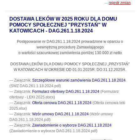
rejestr zmian
DOSTAWA LEKÓW W 2025 ROKU DLA DOMU
POMOCY SPOŁECZNEJ "PRZYSTAŃ" W
KATOWICACH - DAG.261.1.18.2024
Postępowanie nr DAG.261.1.18.2024
prowadzone w oparciu o
wewnętrzną procedurę Zamawiającego
o wartości szacunkowej zamówienia poniżej 130 000 zł netto
DOSTAWA LEKÓW DLA DOMU POMOCY SPOŁECZNEJ „PRZYSTAŃ”
W KATOWICACH W OKRESIE OD 01.01.2025R. DO 31.12.2025R.
Załącznik:
Szczegółowe warunki zamówienia DAG.261.1.18.2024
(SWZ DAG.261.1.18.2024.pdf)
Załącznik:
Formularz ofertowy DAG.261.1.18.2024
(Formularz
ofertowy - LEKI 2025.docx)
Załącznik:
Oferta cenowa DAG.261.1.18.2024
(Oferta cenowa leki
2025.xlsx)
Załącznik:
Wzór umowy DAG.261.1.18.2024
(Wzór umowy
DAG.261.1.18.2024.pdf)
Załącznik:
Zawiadomienie o wyborze DAG.261.1.18.2024
(Zawiadomienie o wyborze DAG.261.1.18.2024.pdf)