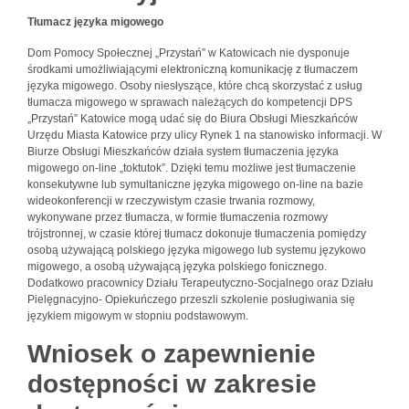
Tłumacz języka migowego
Dom Pomocy Społecznej „Przystań” w Katowicach nie dysponuje
środkami umożliwiającymi elektroniczną komunikację z tłumaczem
języka migowego. Osoby niesłyszące, które chcą skorzystać z usług
tłumacza migowego w sprawach należących do kompetencji DPS
„Przystań” Katowice mogą udać się do Biura Obsługi Mieszkańców
Urzędu Miasta Katowice przy ulicy Rynek 1 na stanowisko informacji. W
Biurze Obsługi Mieszkańców działa system tłumaczenia języka
migowego on-line „toktutok”. Dzięki temu możliwe jest tłumaczenie
konsekutywne lub symultaniczne języka migowego on-line na bazie
wideokonferencji w rzeczywistym czasie trwania rozmowy,
wykonywane przez tłumacza, w formie tłumaczenia rozmowy
trójstronnej, w czasie której tłumacz dokonuje tłumaczenia pomiędzy
osobą używającą polskiego języka migowego lub systemu językowo
migowego, a osobą używającą języka polskiego fonicznego.
Dodatkowo pracownicy Działu Terapeutyczno-Socjalnego oraz Działu
Pielęgnacyjno- Opiekuńczego przeszli szkolenie posługiwania się
językiem migowym w stopniu podstawowym.
Wniosek o zapewnienie
dostępności w zakresie