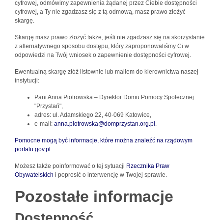
cyfrowej, odmówimy zapewnienia żądanej przez Ciebie dostępności
cyfrowej, a Ty nie zgadzasz się z tą odmową, masz prawo złożyć
skargę.
Skargę masz prawo złożyć także, jeśli nie zgadzasz się na skorzystanie
z alternatywnego sposobu dostępu, który zaproponowaliśmy Ci w
odpowiedzi na Twój wniosek o zapewnienie dostępności cyfrowej.
Ewentualną skargę złóż listownie lub mailem do kierownictwa naszej
instytucji:
Pani Anna Piotrowska – Dyrektor Domu Pomocy Społecznej
"Przystań",
adres: ul. Adamskiego 22, 40-069 Katowice,
e-mail:
anna.piotrowska@domprzystan.org.pl
.
Pomocne mogą być informacje, które można znaleźć na rządowym
portalu gov.pl
.
Możesz także poinformować o tej sytuacji
Rzecznika Praw
Obywatelskich
i poprosić o interwencję w Twojej sprawie.
Pozostałe informacje
Dostępność