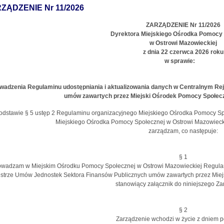
ZĄDZENIE Nr 11/2026
ZARZĄDZENIE Nr 11/2026
Dyrektora Miejskiego Ośrodka Pomocy
w Ostrowi Mazowieckiej
z dnia 22 czerwca 2026 roku
w sprawie:
wadzenia Regulaminu udostępniania i aktualizowania danych w Centralnym Re
umów zawartych przez Miejski Ośrodek Pomocy Społecz
odstawie § 5 ustęp 2 Regulaminu organizacyjnego Miejskiego Ośrodka Pomocy Sp
Miejskiego Ośrodka Pomocy Społecznej w Ostrowi Mazowiecki
zarządzam, co następuje:
§ 1
wadzam w Miejskim Ośrodku Pomocy Społecznej w Ostrowi Mazowieckiej Regulami
strze Umów Jednostek Sektora Finansów Publicznych umów zawartych przez Miej
stanowiący załącznik do niniejszego Za
§ 2
Zarządzenie wchodzi w życie z dniem 