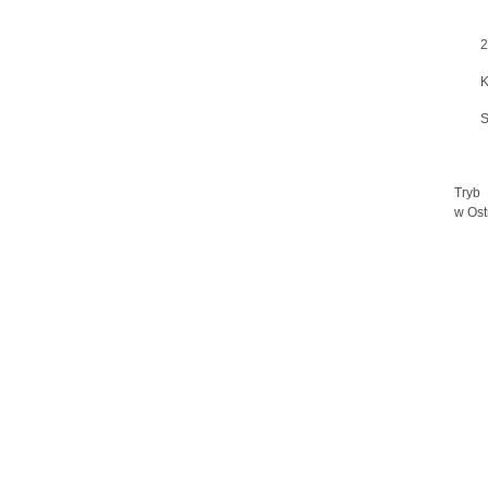
2
K
S
Tryb
w Ost