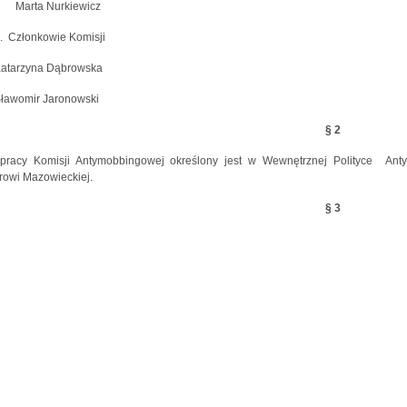
Marta Nurkiewicz
.
Członkowie Komisji
atarzyna Dąbrowska
ławomir Jaronowski
§ 2
 pracy Komisji Antymobbingowej określony jest w Wewnętrznej Polityce An
rowi Mazowieckiej.
§ 3