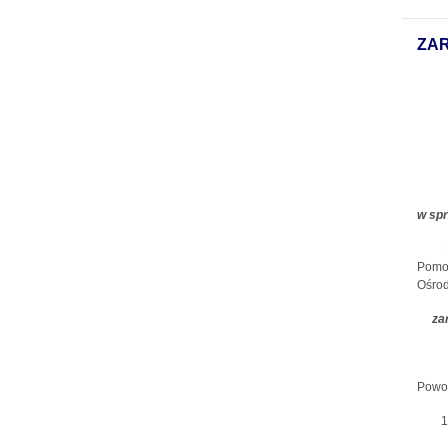
ZAR
w sp
Pomoc
Ośrod
za
Powoł
1