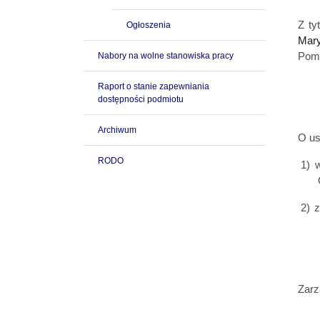
Z ty
Ogłoszenia
Mary
Nabory na wolne stanowiska pracy
Pomo
Raport o stanie zapewniania
dostępności podmiotu
Archiwum
O us
RODO
1)
w
2)
z
Zarz