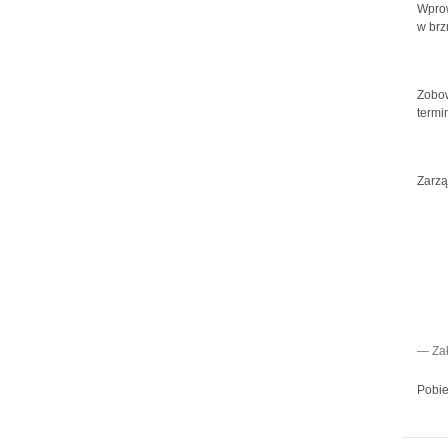
Wpro
w brz
Zobo
termi
Zarzą
Za
Pobie