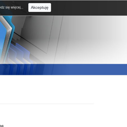
Akceptuję
dz się więcej...
26