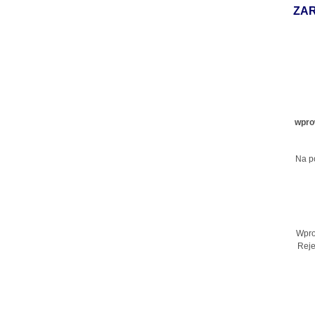
ZAR
wpro
Na p
Wpro
Reje