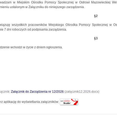
wadzam w Miejskim Ośrodku Pomocy Społecznej w Ostrowi Mazowieckiej
We
mieniu ustalonym w Załączniku do niniejszego zarządzenia.
§2
wiązuję wszystkich pracowników Miejskiego Ośrodka Pomocy Społecznej w Ost
nie 7 dni roboczych od podpisania zarządzenia.
§3
dzenie wchodzi w życie z dniem ogłoszenia.
łącznik:
Załącznik do Zarządzenia nr 12/2026
(załącznik12.2026.docx)
rz aplikację do wyświetlania załączników: