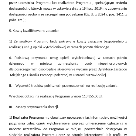
przez uczestnika Programu lub realizatora Programu , spełniającym kryteria
dostępności, o których mowa w ustawie z dnia z 19 lipca 2019 r. o zapewnianiu
dostępności osobom ze szczególnymi potrzebami (Dz. U. z 2024 r. poz. 1411, z
późn. zm.);
5. Koszty kwalifikowalne zadania:
1) Ze środków Programu będą pokrywane koszty związane bezpośrednio z
realizacją usług opieki wytchnieniowej w ramach pobytu dziennego.
6. Podstawą przyznania usług opieki wytchnieniowej w ramach pobytu
dziennego w miejscu zamieszkania osób niepełnosprawnych
dla poszczególnych osób będzie skierowanie wydane przez Dyrektora/Zastępcę
Miejskiego Ośrodka Pomocy Społecznej w Ostrowi Mazowieckiej.
II. Wysokość środków publicznych przeznaczonych na realizację zadania.
Wysokość dotacji na realizację Programu wynosi
113 355,00 zł.
III. Zasady przyznawania dotacji.
1) Realizator Programu ma obowiązek upowszechniać informacje o możliwości
przyznania usług opieki wytchnieniowej poprzez umieszczenie ogłoszenia o
naborze uczestników do Programu w miejscu powszechnie dostępnym w
siedzibie realizatora Programu oraz na stronie internetowej, lub profilu w