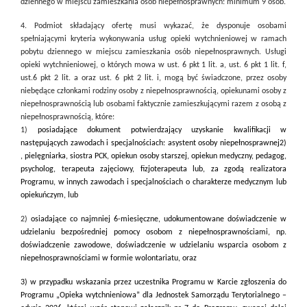
dziennego w miejscu zamieszkania osób niepełnosprawnych: minimum 9 osób.
4. Podmiot składający ofertę musi wykazać, że dysponuje osobami
spełniającymi kryteria wykonywania usług opieki wytchnieniowej w ramach
pobytu dziennego w miejscu zamieszkania osób niepełnosprawnych. Usługi
opieki wytchnieniowej, o których mowa w ust. 6 pkt 1 lit. a, ust. 6 pkt 1 lit. f,
ust.6 pkt 2 lit. a oraz ust. 6 pkt 2 lit. i, mogą być świadczone, przez osoby
niebędące członkami rodziny osoby z niepełnosprawnością, opiekunami osoby z
niepełnosprawnością lub osobami faktycznie zamieszkującymi razem z osobą z
niepełnosprawnością, które:
1)
posiadające dokument potwierdzający uzyskanie kwalifikacji w
następujących zawodach i specjalnościach: asystent osoby niepełnosprawnej2)
, pielęgniarka, siostra PCK, opiekun osoby starszej, opiekun medyczny, pedagog,
psycholog, terapeuta zajęciowy, fizjoterapeuta lub, za zgodą realizatora
Programu, w innych zawodach i specjalnościach o charakterze medycznym lub
opiekuńczym, lub
2)
osiadające co najmniej 6-miesięczne, udokumentowane doświadczenie w
udzielaniu bezpośredniej pomocy osobom z niepełnosprawnościami, np.
doświadczenie zawodowe, doświadczenie w udzielaniu wsparcia osobom z
niepełnosprawnościami w formie wolontariatu, oraz
3) w przypadku wskazania przez uczestnika Programu w Karcie zgłoszenia do
Programu „Opieka wytchnieniowa” dla Jednostek Samorządu Terytorialnego –