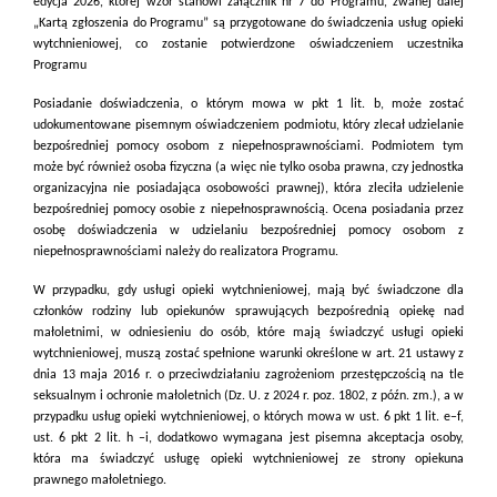
edycja 2026, której wzór stanowi załącznik nr 7 do Programu, zwanej dalej
„Kartą zgłoszenia do Programu” są przygotowane do świadczenia usług opieki
wytchnieniowej, co zostanie potwierdzone oświadczeniem uczestnika
Programu
Posiadanie doświadczenia, o którym mowa w pkt 1 lit. b, może zostać
udokumentowane pisemnym oświadczeniem podmiotu, który zlecał udzielanie
bezpośredniej pomocy osobom z niepełnosprawnościami. Podmiotem tym
może być również osoba fizyczna (a więc nie tylko osoba prawna, czy jednostka
organizacyjna nie posiadająca osobowości prawnej), która zleciła udzielenie
bezpośredniej pomocy osobie z niepełnosprawnością. Ocena posiadania przez
osobę doświadczenia w udzielaniu bezpośredniej pomocy osobom z
niepełnosprawnościami należy do realizatora Programu.
W przypadku, gdy usługi opieki wytchnieniowej, mają być świadczone dla
członków rodziny lub opiekunów sprawujących bezpośrednią opiekę nad
małoletnimi, w odniesieniu do osób, które mają świadczyć usługi opieki
wytchnieniowej, muszą zostać spełnione warunki określone w art. 21 ustawy z
dnia 13 maja 2016 r. o przeciwdziałaniu zagrożeniom przestępczością na tle
seksualnym i ochronie małoletnich (Dz. U. z 2024 r. poz. 1802, z późn. zm.), a w
przypadku usług opieki wytchnieniowej, o których mowa w ust. 6 pkt 1 lit. e–f,
ust. 6 pkt 2 lit. h –i, dodatkowo wymagana jest pisemna akceptacja osoby,
która ma świadczyć usługę opieki wytchnieniowej ze strony opiekuna
prawnego małoletniego.