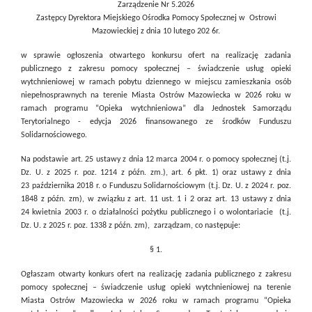
Zarządzenie
Nr 5.2026
Zastępcy Dyrektora Miejskiego Ośrodka Pomocy Społecznej w
Ostrowi
Mazowieckiej
z dnia 10 lutego 202 6r.
w sprawie ogłoszenia otwartego konkursu ofert na realizację zadania
publicznego z zakresu pomocy społecznej – świadczenie usług opieki
wytchnieniowej w ramach pobytu dziennego w miejscu zamieszkania osób
niepełnosprawnych na terenie Miasta Ostrów Mazowiecka w 2026 roku w
ramach programu “Opieka wytchnieniowa” dla Jednostek Samorządu
Terytorialnego - edycja 2026 finansowanego ze środków Funduszu
Solidarnościowego.
Na podstawie art. 25 ustawy z dnia 12 marca 2004 r. o pomocy społecznej (t.j.
Dz. U. z 2025 r. poz. 1214 z późn. zm.), art. 6 pkt. 1) oraz ustawy z dnia
23 października 2018 r. o Funduszu Solidarnościowym (t.j. Dz. U. z 2024 r. poz.
1848 z późn. zm), w związku z art. 11 ust. 1 i 2 oraz art. 13 ustawy z dnia
24 kwietnia 2003 r. o działalności pożytku publicznego i o wolontariacie (t.j.
Dz. U. z 2025 r. poz. 1338 z późn. zm),
zarządzam, co następuje:
§ 1.
Ogłaszam otwarty konkurs ofert na realizację zadania publicznego z zakresu
pomocy społecznej – świadczenie usług opieki wytchnieniowej na terenie
Miasta Ostrów Mazowiecka w 2026 roku w ramach programu “Opieka