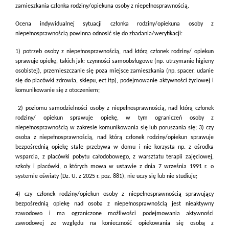
zamieszkania członka rodziny/opiekuna osoby z niepełnosprawnością.
Ocena indywidualnej sytuacji członka rodziny/opiekuna osoby z
niepełnosprawnością powinna odnosić się do zbadania/weryfikacji:
1) potrzeb osoby z niepełnosprawnością, nad którą członek rodziny/ opiekun
sprawuje opiekę, takich jak: czynności samoobsługowe (np. utrzymanie higieny
osobistej), przemieszczanie się poza miejsce zamieszkania (np. spacer, udanie
się do placówki
zdrowia, sklepu, ect.itp), podejmowanie aktywności życiowej i
komunikowanie się z otoczeniem;
2) poziomu samodzielności osoby z niepełnosprawnością, nad którą członek
rodziny/ opiekun sprawuje opiekę, w tym ograniczeń osoby z
niepełnosprawnością w zakresie komunikowania się lub poruszania się; 3) czy
osoba z niepełnosprawnością, nad którą członek rodziny/opiekun sprawuje
bezpośrednią opiekę stale przebywa w domu i nie korzysta np. z ośrodka
wsparcia, z placówki pobytu całodobowego, z warsztatu terapii zajęciowej,
szkoły i placówki, o których mowa w ustawie z dnia 7 września 1991 r. o
systemie oświaty (Dz. U. z 2025 r. poz. 881), nie uczy się lub nie studiuje;
4) czy członek rodziny/opiekun osoby z niepełnosprawnością sprawujący
bezpośrednią opiekę nad osoba z niepełnosprawnością jest nieaktywny
zawodowo i ma ograniczone możliwości podejmowania aktywności
zawodowej ze względu na konieczność opiekowania się osobą z