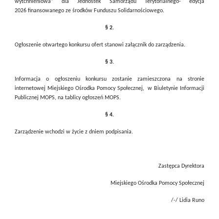
wytchnieniowa” dla Jednostek Samorządu Terytorialnego- edycja
2026 finansowanego ze środków Funduszu Solidarnościowego.
§ 2.
Ogłoszenie otwartego konkursu ofert stanowi załącznik do zarządzenia.
§ 3.
Informacja o ogłoszeniu konkursu zostanie zamieszczona na stronie
internetowej Miejskiego Ośrodka Pomocy Społecznej,
w Biuletynie Informacji
Publicznej MOPS, na tablicy ogłoszeń MOPS.
§ 4.
Zarządzenie wchodzi w życie z dniem podpisania.
Zastępca Dyrektora
Miejskiego Ośrodka Pomocy Społecznej
/-/ Lidia Runo