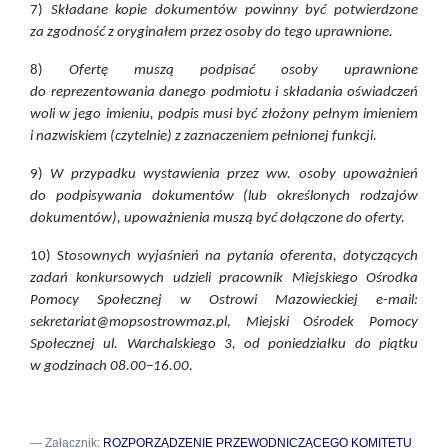
7)
Składane kopie dokumentów powinny być potwierdzone
za zgodność z oryginałem przez osoby do tego uprawnione.
8)
Ofertę muszą podpisać osoby uprawnione
do reprezentowania danego podmiotu i składania oświadczeń
woli w jego imieniu, podpis musi być złożony pełnym imieniem
i nazwiskiem (czytelnie) z zaznaczeniem pełnionej funkcji.
9)
W przypadku wystawienia przez ww. osoby upoważnień
do podpisywania dokumentów (lub określonych rodzajów
dokumentów), upoważnienia muszą być dołączone do oferty.
10) S
tosownych wyjaśnień na pytania oferenta, dotyczących
zadań konkursowych udzieli pracownik Miejskiego Ośrodka
Pomocy Społecznej w Ostrowi Mazowieckiej e-mail:
sekretariat@mopsostrowmaz.pl, Miejski Ośrodek Pomocy
Społecznej ul. Warchalskiego 3, od poniedziałku do piątku
w godzinach 08.00–16.00.
Załącznik:
ROZPORZĄDZENIE PRZEWODNICZĄCEGO KOMITETU