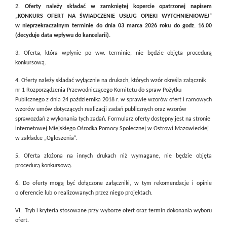
2.
Oferty należy składać w zamkniętej kopercie opatrzonej napisem
„KONKURS OFERT NA ŚWIADCZENIE USŁUG OPIEKI WYTCHNIENIOWEJ”
w nieprzekraczalnym terminie do dnia 03 marca 2026 roku do godz. 16.00
(decyduje data wpływu do kancelarii).
3. Oferta, która wpłynie po ww. terminie, nie będzie objęta procedurą
konkursową.
4. Oferty należy składać wyłącznie na drukach, których wzór określa załącznik
nr 1 Rozporządzenia Przewodniczącego Komitetu do spraw Pożytku
Publicznego z dnia 24 października 2018 r. w sprawie wzorów ofert i ramowych
wzorów umów dotyczących realizacji zadań publicznych oraz wzorów
sprawozdań z wykonania tych zadań. Formularz oferty dostępny jest na stronie
internetowej Miejskiego Ośrodka Pomocy Społecznej w Ostrowi Mazowieckiej
w zakładce „Ogłoszenia”.
5. Oferta złożona na innych drukach niż wymagane, nie będzie objęta
procedurą konkursową.
6. Do oferty mogą być dołączone załączniki, w tym rekomendacje i opinie
o oferencie lub o realizowanych przez niego projektach.
VI. Tryb i kryteria stosowane przy wyborze ofert oraz termin dokonania wyboru
ofert.