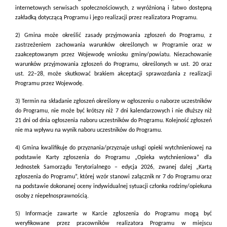
internetowych serwisach społecznościowych, z wyróżnioną i łatwo dostępną
zakładką dotyczącą Programu i jego realizacji przez realizatora Programu.
2) Gmina może określić zasady przyjmowania zgłoszeń do Programu, z
zastrzeżeniem zachowania warunków określonych w Programie oraz w
zaakceptowanym przez Wojewodę wniosku gminy/powiatu. Niezachowanie
warunków przyjmowania zgłoszeń do Programu, określonych w ust. 20 oraz
ust. 22–28, może skutkować brakiem akceptacji sprawozdania z realizacji
Programu przez Wojewodę.
3) Termin na składanie zgłoszeń określony w ogłoszeniu o naborze uczestników
do Programu, nie może być krótszy niż 7 dni kalendarzowych i nie dłuższy niż
21 dni od dnia ogłoszenia naboru uczestników do Programu. Kolejność zgłoszeń
nie ma wpływu na wynik naboru uczestników do Programu.
4) Gmina kwalifikuje do przyznania/przyznaje usługi opieki wytchnieniowej na
podstawie Karty zgłoszenia do Programu „Opieka wytchnieniowa” dla
Jednostek Samorządu Terytorialnego – edycja 2026, zwanej dalej „Kartą
zgłoszenia do Programu”, której wzór stanowi załącznik nr 7 do Programu oraz
na podstawie dokonanej oceny indywidualnej sytuacji członka rodziny/opiekuna
osoby z niepełnosprawnością.
5) Informacje zawarte w Karcie zgłoszenia do Programu mogą być
weryfikowane przez pracowników realizatora Programu w miejscu