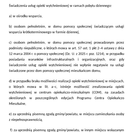
Świadczenia usług opieki wytchnieniowej w ramach pobytu dziennego:
a) w ośrodku wsparcia,
b) osobom pełnoletnim, w domu pomocy społecznej świadczącym usługi
wsparcia krótkoterminowego w formie dziennej,
c) osobom pełnoletnim, w domu pomocy społecznej prowadzonym przez
podmioty niepubliczne, o których mowa w art. 57 ust. 1 pkt 2–4 ustawy z dnia
12 marca 2004 r. o pomocy społecznej (Dz. U. z 2025 r. poz. 1214), w przypadku
posiadania warunków infrastrukturalnych i organizacyjnych, oraz gdy
świadczenie usług opieki wytchnieniowej nie wpłynie negatywie na usługi
świadczone przez dom pomocy społecznej mieszkańcom domu,
d) w przypadku braku możliwości realizacji opieki wytchnieniowej w miejscach,
o których mowa w lit. a–c, istnieje możliwość zrealizowania opieki
wytchnieniowej w centrum opiekuńczo-mieszkalnym (COM), na zasadach
określonych w poszczególnych edycjach Programu Centra Opiekuńczo
Mieszkalne,
e) za uprzednią pisemną zgodą gminy/powiatu, w miejscu zamieszkania osoby
z niepełnosprawnością,
f) za uprzednią pisemną zgodą gminy/powiatu, w innym miejscu wskazanym