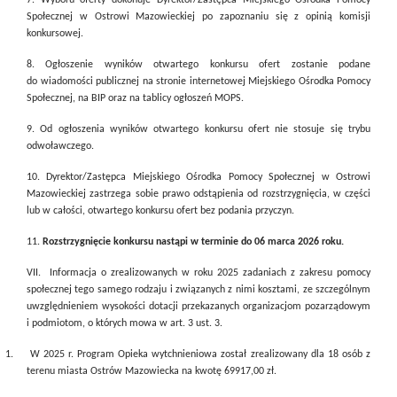
7. Wyboru oferty dokonuje Dyrektor/Zastępca Miejskiego Ośrodka Pomocy
Społecznej w Ostrowi Mazowieckiej po zapoznaniu się z opinią komisji
konkursowej.
8. Ogłoszenie wyników otwartego konkursu ofert zostanie podane
do wiadomości publicznej na stronie internetowej Miejskiego Ośrodka Pomocy
Społecznej, na BIP oraz na tablicy ogłoszeń MOPS.
9. Od ogłoszenia wyników otwartego konkursu ofert nie stosuje się trybu
odwoławczego.
10. Dyrektor/Zastępca Miejskiego Ośrodka Pomocy Społecznej w Ostrowi
Mazowieckiej zastrzega sobie prawo odstąpienia od rozstrzygnięcia, w części
lub w całości, otwartego konkursu ofert bez podania przyczyn.
11.
Rozstrzygnięcie konkursu nastąpi w terminie do 06 marca 2026 roku.
VII.
Informacja o zrealizowanych w roku 2025 zadaniach z zakresu pomocy
społecznej tego samego rodzaju i związanych z nimi kosztami, ze szczególnym
uwzględnieniem wysokości dotacji przekazanych organizacjom pozarządowym
i podmiotom, o których mowa w art. 3 ust. 3.
1.
W
202
5
r
. Program Opieka wytchnieniowa został zrealizowany dla 18 osób z
terenu miasta Ostrów Mazowiecka na kwotę 69917,00 zł.