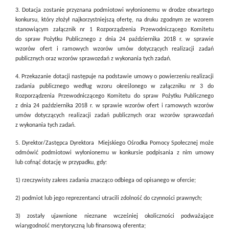
3. Dotacja zostanie przyznana podmiotowi wyłonionemu w drodze otwartego
konkursu, który złożył najkorzystniejszą ofertę, na druku zgodnym ze wzorem
stanowiącym załącznik nr 1 Rozporządzenia Przewodniczącego Komitetu
do spraw Pożytku Publicznego z dnia 24 października 2018 r. w sprawie
wzorów ofert i ramowych wzorów umów dotyczących realizacji zadań
publicznych oraz wzorów sprawozdań z wykonania tych zadań.
4. Przekazanie dotacji następuje na podstawie umowy o powierzeniu realizacji
zadania publicznego według wzoru określonego w załączniku nr 3 do
Rozporządzenia Przewodniczącego Komitetu do spraw Pożytku Publicznego
z dnia 24 października 2018 r. w sprawie wzorów ofert i ramowych wzorów
umów dotyczących realizacji zadań publicznych oraz wzorów sprawozdań
z wykonania tych zadań.
5. Dyrektor/Zastępca Dyrektora
Miejskiego Ośrodka Pomocy Społecznej może
odmówić podmiotowi wyłonionemu w konkursie podpisania z nim umowy
lub cofnąć dotację w przypadku, gdy:
1) rzeczywisty zakres zadania znacząco odbiega od opisanego w ofercie;
2) podmiot lub jego reprezentanci utracili zdolność do czynności prawnych;
3) zostały ujawnione nieznane wcześniej okoliczności podważające
wiarygodność merytoryczną lub finansową oferenta;