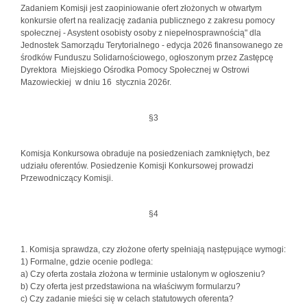
Zadaniem Komisji jest zaopiniowanie ofert złożonych w otwartym
konkursie ofert na realizację zadania publicznego z zakresu pomocy
społecznej - Asystent osobisty osoby z niepełnosprawnością" dla
Jednostek Samorządu Terytorialnego - edycja 2026 finansowanego ze
środków Funduszu Solidarnościowego, ogłoszonym przez Zastępcę
Dyrektora Miejskiego Ośrodka Pomocy Społecznej w Ostrowi
Mazowieckiej w dniu 16 stycznia 2026r.
§3
Komisja Konkursowa obraduje na posiedzeniach zamkniętych, bez
udziału oferentów. Posiedzenie Komisji Konkursowej prowadzi
Przewodniczący Komisji.
§4
1. Komisja sprawdza, czy złożone oferty spełniają następujące wymogi:
1) Formalne, gdzie ocenie podlega:
a) Czy oferta została złożona w terminie ustalonym w ogłoszeniu?
b) Czy oferta jest przedstawiona na właściwym formularzu?
c) Czy zadanie mieści się w celach statutowych oferenta?