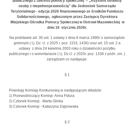
publicznego z zakresu pomocy społecznej – „Asystent osobisty
osoby z niepełnosprawnością" dla Jednostek Samorządu
Terytorialnego - edycja 2026 finansowanego ze środków Funduszu
Solidarnościowego, ogłoszonym przez Zastępcę Dyrektora
Miejskiego Ośrodka Pomocy Społecznej w Ostrowi Mazowieckiej w
dniu 16 stycznia 2026r.
Na podstawie art. 30 ust. 1 ustawy z dnia 8 marca 1990r o samorządzie
gminnym ( t.j. Dz. U. z 2025 r. poz. 1153, 1436) oraz art. 15 ust. 2 a
ustawy z dnia 24 kwietnia 2003 roku o działalności pożytku
publicznego i o wolontariacie ( t.j. Dz.U. z 2025r. poz. 1338 z późn. zm. )
zarządzam co następuje:
§ 1
Powołuję Komisję Konkursową w następującym składzie:
1) Przewodniczący Komisji- Anna Fidura
2) Członek Komisji - Marta Glinka
3) Członek Komisji - Katarzyna Dąbrowska
§ 2