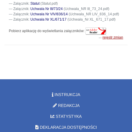
Załącznik:
Statut
(Statut.pdf)
Załącznik:
Uchwała Nr III/73/24
(Uchwała_NR III_73_24.pdf)
Załącznik:
Uchwała Nr VIV/836/14
(Uchwała_NR LIV_836_14.pdf)
Załącznik:
Uchwała Nr XL/671/17
(Uchwała_Nr XL_671_17.pdf)
Pobierz aplikację do wyświetlania załączników:
rejestr zmian
INSTRUKCJA
REDAKCJA
STATYSTYKA
DEKLARACJA DOSTĘPNOŚCI