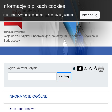
Informacje o plikach cookies
Akceptuję
Ta strona używa plików cookies.
Dowiedz się więcej...
prowadzony przez:
Wojewódzki Szpital Obserwacyjno-Zakaźny im. Tadeusza Browicza w
Bydgoszczy
Wyszukaj w biuletynie:
szukaj
INFORMACJE OGÓLNE
Dane teleadresowe