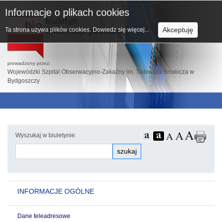
Informacje o plikach cookies
Akceptuję
Ta strona używa plików cookies.
Dowiedz się więcej...
prowadzony przez:
Wojewódzki Szpital Obserwacyjno-Zakaźny im. Tadeusza Browicza w
Bydgoszczy
Wyszukaj w biuletynie:
szukaj
INFORMACJE OGÓLNE
Dane teleadresowe