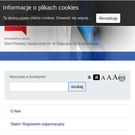
Informacje o plikach cookies
Akceptuję
Ta strona używa plików cookies.
Dowiedz się więcej...
prowadzony przez:
Dom Pomocy Społecznej im. hr Eligiusza Suchodolskiego
Wyszukaj w biuletynie:
szukaj
O Nas
Statut i Regulamin organizacyjny