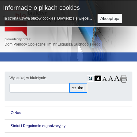
Informacje o plikach cookies
Akceptuję
Ta strona używa plików cookies.
Dowiedz się więcej...
prowadzony przez:
Dom Pomocy Społecznej im. hr Eligiusza Suchodolskiego
Wyszukaj w biuletynie:
szukaj
O Nas
Statut i Regulamin organizacyjny