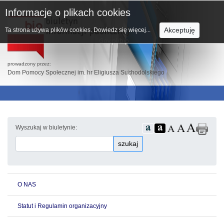
Informacje o plikach cookies
Akceptuję
Ta strona używa plików cookies.
Dowiedz się więcej...
prowadzony przez:
Dom Pomocy Społecznej im. hr Eligiusza Suchodolskiego
Wyszukaj w biuletynie:
szukaj
O NAS
Statut i Regulamin organizacyjny