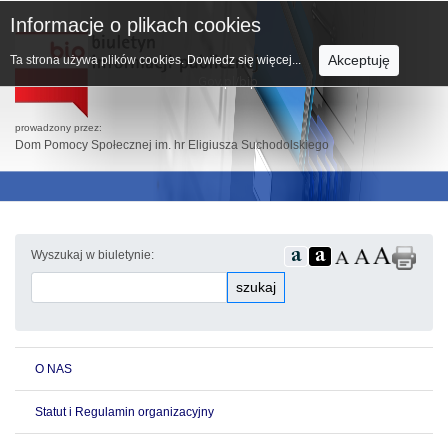
Informacje o plikach cookies
Akceptuję
Ta strona używa plików cookies.
Dowiedz się więcej...
prowadzony przez:
Dom Pomocy Społecznej im. hr Eligiusza Suchodolskiego
Wyszukaj w biuletynie:
szukaj
O NAS
Statut i Regulamin organizacyjny