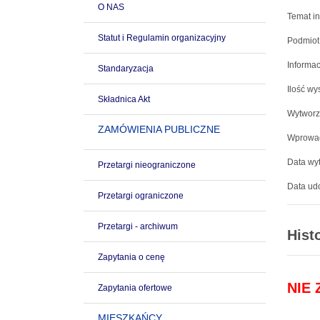
O NAS
Temat in
Statut i Regulamin organizacyjny
Podmiot
Informac
Standaryzacja
Ilość wy
Składnica Akt
Wytworz
ZAMÓWIENIA PUBLICZNE
Wprowad
Data wyt
Przetargi nieograniczone
Data udo
Przetargi ograniczone
Przetargi - archiwum
Hist
Zapytania o cenę
NIE
Zapytania ofertowe
MIESZKAŃCY