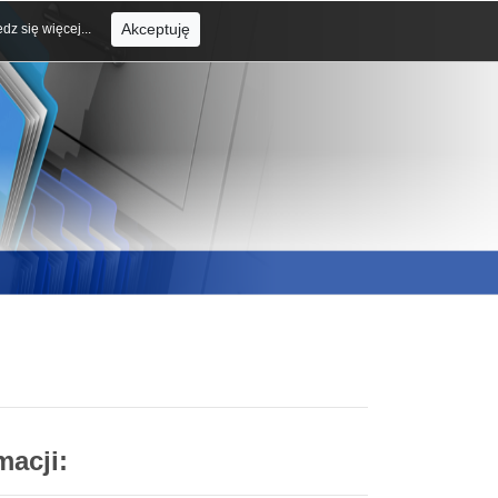
Akceptuję
dz się więcej...
macji: