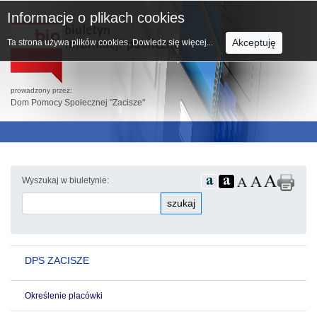
Informacje o plikach cookies
Akceptuję
Ta strona używa plików cookies.
Dowiedz się więcej...
prowadzony przez:
Dom Pomocy Społecznej "Zacisze"
Wyszukaj w biuletynie:
szukaj
DPS ZACISZE
Określenie placówki