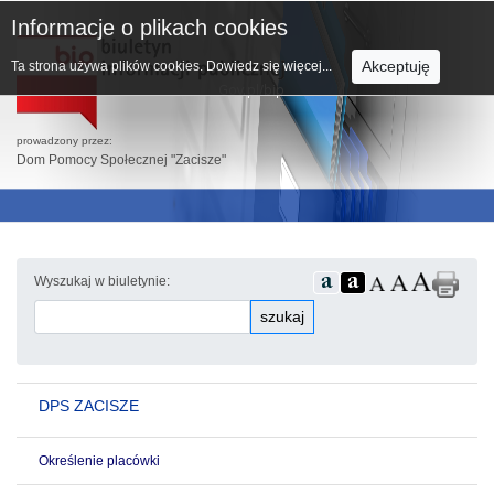
Informacje o plikach cookies
Akceptuję
Ta strona używa plików cookies.
Dowiedz się więcej...
prowadzony przez:
Dom Pomocy Społecznej "Zacisze"
Wyszukaj w biuletynie:
szukaj
DPS ZACISZE
Określenie placówki