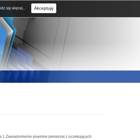
Akceptuję
dz się więcej...
awiadomienie pisemne pierwszej z oczekujących