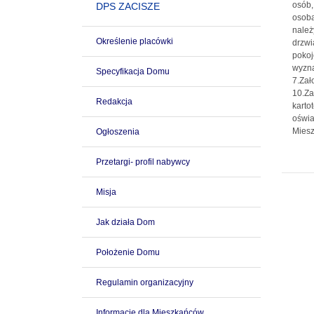
osób,
DPS ZACISZE
osoba
należ
Określenie placówki
drzwi
pokoj
wyzna
Specyfikacja Domu
7.Zał
10.Za
Redakcja
karto
oświa
Miesz
Ogłoszenia
Przetargi- profil nabywcy
Misja
Jak działa Dom
Położenie Domu
Regulamin organizacyjny
Informacje dla Mieszkańców