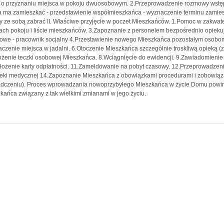
 o przyznaniu miejsca w pokoju dwuosobowym. 2.Przeprowadzenie rozmowy wstęp
 ma zamieszkać - przedstawienie współmieszkańca - wyznaczenie terminu zamies
y ze sobą zabrać II. Właściwe przyjęcie w poczet Mieszkańców. 1.Pomoc w zakwate
ach pokoju i liście mieszkańców. 3.Zapoznanie z personelem bezpośrednio opiekuj
owe - pracownik socjalny 4.Przestawienie nowego Mieszkańca pozostałym osobom
czenie miejsca w jadalni. 6.Otoczenie Mieszkańca szczególnie troskliwą opieką 
ożenie teczki osobowej Mieszkańca. 8.Wciągnięcie do ewidencji. 9.Zawiadomienie
łożenie karty odpłatności. 11.Zameldowanie na pobyt czasowy. 12.Przeprowadzeni
teki medycznej 14.Zapoznanie Mieszkańca z obowiązkami procedurami i zobowiąza
dczeniu). Proces wprowadzania nowoprzybyłego Mieszkańca w życie Domu powinien
kańca związany z tak wielkimi zmianami w jego życiu.