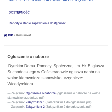
RAPORTY O STANIE ZAPEWNIENIA DOSTĘPNOŚCI
DOSTĘPNOŚĆ
Raporty o stanie zapewnienia dostępności
BIP
> Komunikat
Ogłoszenie o naborze
Dyrektor
Domu
Pomocy
Społecznej
im. Hr. Eligiusza
Suchodolskiego w Gościeradowie
ogłasza nabór na
wolne kierownicze stanowisko urzędnicze:
Wicedyrektora
Załącznik:
Ogłoszenie o naborze
(ogłoszenie o naborze na wolne
stanowisko urzednicze.pdf)
Załącznik:
Załącznik nr 1
(Załącznik nr 1 do ogłoszenia.pdf)
Załącznik:
Załącznik nr 2
(Załącznik nr 2 do ogłoszenia.pdf)