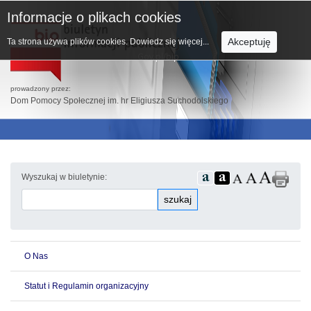
Informacje o plikach cookies
Akceptuję
Ta strona używa plików cookies.
Dowiedz się więcej...
prowadzony przez:
Dom Pomocy Społecznej im. hr Eligiusza Suchodolskiego
Wyszukaj w biuletynie:
szukaj
O Nas
Statut i Regulamin organizacyjny