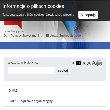
Informacje o plikach cookies
Akceptuję
Ta strona używa plików cookies.
Dowiedz się więcej...
prowadzony przez:
Dom Pomocy Społecznej im. hr Eligiusza Suchodolskiego
Wyszukaj w biuletynie:
szukaj
O NAS
Statut i Regulamin organizacyjny