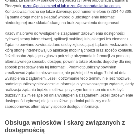
kontakt. Za kontakt w sprawie dostępności cyfrowej odpowiada
Dagmara
Pieczyrak
,
mzon@opticom.net.pl lub mzon@mzonrudaslaska.com.pl
.
Kontaktować można się także dzwoniąc pod numer telefonu
(32)34 40 308
.
Tą samą drogą można składać wnioski o udostępnienie informacji
niedostępnej oraz składać skargi na brak zapewnienia dostępności.
Każdy ma prawo do wystąpienie z żądaniem zapewnienia dostępności
cyfrowej strony internetowej, aplikacji mobilnej lub jakiegoś ich elementu.
Żądanie powinno zawierać dane osoby zgłaszającej żądanie, wskazanie, o
którą stronę internetową lub aplikację mobilną chodzi oraz sposób kontaktu.
Jeżeli osoba żądająca zgłasza potrzebę otrzymania informacji za pomocą
alternatywnego sposobu dostępu, powinna także określić dogodny dla niej
sposób przedstawienia tej informacji. Podmiot publiczny powinien
zrealizować żądanie niezwłocznie, nie później niż w ciągu 7 dni od dnia
wystąpienia z żądaniem. Jeżeli dotrzymanie tego terminu nie jest możliwe,
podmiot publiczny niezwłocznie informuje o tym wnoszącego żądanie, kiedy
realizacja żądania będzie możliwa, przy czym termin ten nie może być
dłuższy niż 2 miesiące od dnia wystąpienia z żądaniem. Jeżeli zapewnienie
dostępności cyfrowej nie jest możliwe, podmiot publiczny może
zaproponować alternatywny sposób dostępu informacji.
Obsługa wniosków i skarg związanych z
dostępnością