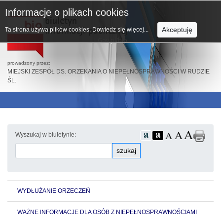
Informacje o plikach cookies
Akceptuję
Ta strona używa plików cookies.
Dowiedz się więcej...
prowadzony przez:
MIEJSKI ZESPÓŁ DS. ORZEKANIA O NIEPEŁNOSPRAWNOŚCI W RUDZIE
ŚL.
Wyszukaj w biuletynie:
szukaj
WYDŁUŻANIE ORZECZEŃ
WAŻNE INFORMACJE DLA OSÓB Z NIEPEŁNOSPRAWNOŚCIAMI