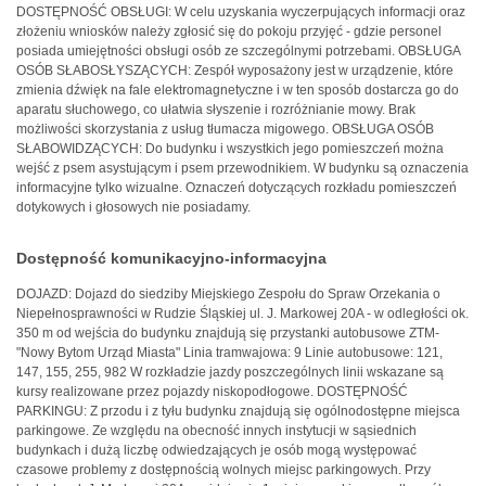
DOSTĘPNOŚĆ OBSŁUGI: W celu uzyskania wyczerpujących informacji oraz
złożeniu wniosków należy zgłosić się do pokoju przyjęć - gdzie personel
posiada umiejętności obsługi osób ze szczególnymi potrzebami. OBSŁUGA
OSÓB SŁABOSŁYSZĄCYCH: Zespół wyposażony jest w urządzenie, które
zmienia dźwięk na fale elektromagnetyczne i w ten sposób dostarcza go do
aparatu słuchowego, co ułatwia słyszenie i rozróżnianie mowy. Brak
możliwości skorzystania z usług tłumacza migowego. OBSŁUGA OSÓB
SŁABOWIDZĄCYCH: Do budynku i wszystkich jego pomieszczeń można
wejść z psem asystującym i psem przewodnikiem. W budynku są oznaczenia
informacyjne tylko wizualne. Oznaczeń dotyczących rozkładu pomieszczeń
dotykowych i głosowych nie posiadamy.
Dostępność komunikacyjno-informacyjna
DOJAZD: Dojazd do siedziby Miejskiego Zespołu do Spraw Orzekania o
Niepełnosprawności w Rudzie Śląskiej ul. J. Markowej 20A - w odległości ok.
350 m od wejścia do budynku znajdują się przystanki autobusowe ZTM-
"Nowy Bytom Urząd Miasta" Linia tramwajowa: 9 Linie autobusowe: 121,
147, 155, 255, 982 W rozkładzie jazdy poszczególnych linii wskazane są
kursy realizowane przez pojazdy niskopodłogowe. DOSTĘPNOŚĆ
PARKINGU: Z przodu i z tyłu budynku znajdują się ogólnodostępne miejsca
parkingowe. Ze względu na obecność innych instytucji w sąsiednich
budynkach i dużą liczbę odwiedzających je osób mogą występować
czasowe problemy z dostępnością wolnych miejsc parkingowych. Przy