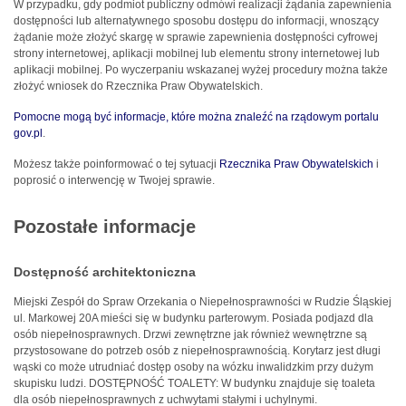
W przypadku, gdy podmiot publiczny odmówi realizacji żądania zapewnienia
dostępności lub alternatywnego sposobu dostępu do informacji, wnoszący
żądanie może złożyć skargę w sprawie zapewnienia dostępności cyfrowej
strony internetowej, aplikacji mobilnej lub elementu strony internetowej lub
aplikacji mobilnej. Po wyczerpaniu wskazanej wyżej procedury można także
złożyć wniosek do Rzecznika Praw Obywatelskich.
Pomocne mogą być informacje, które można znaleźć na rządowym portalu
gov.pl
.
Możesz także poinformować o tej sytuacji
Rzecznika Praw Obywatelskich
i
poprosić o interwencję w Twojej sprawie.
Pozostałe informacje
Dostępność architektoniczna
Miejski Zespół do Spraw Orzekania o Niepełnosprawności w Rudzie Śląskiej
ul. Markowej 20A mieści się w budynku parterowym. Posiada podjazd dla
osób niepełnosprawnych. Drzwi zewnętrzne jak również wewnętrzne są
przystosowane do potrzeb osób z niepełnosprawnością. Korytarz jest długi
wąski co może utrudniać dostęp osoby na wózku inwalidzkim przy dużym
skupisku ludzi. DOSTĘPNOŚĆ TOALETY: W budynku znajduje się toaleta
dla osób niepełnosprawnych z uchwytami stałymi i uchylnymi.