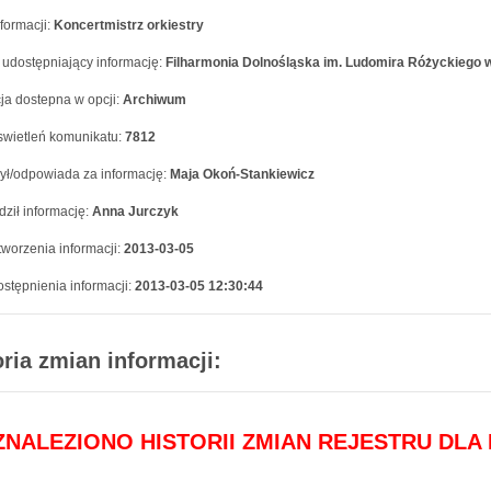
formacji:
Koncertmistrz orkiestry
 udostępniający informację:
Filharmonia Dolnośląska im. Ludomira Różyckiego w
ja dostepna w opcji:
Archiwum
swietleń komunikatu:
7812
ył/odpowiada za informację:
Maja Okoń-Stankiewicz
ził informację:
Anna Jurczyk
worzenia informacji:
2013-03-05
stępnienia informacji:
2013-03-05 12:30:44
oria zmian informacji:
 ZNALEZIONO HISTORII ZMIAN REJESTRU DLA