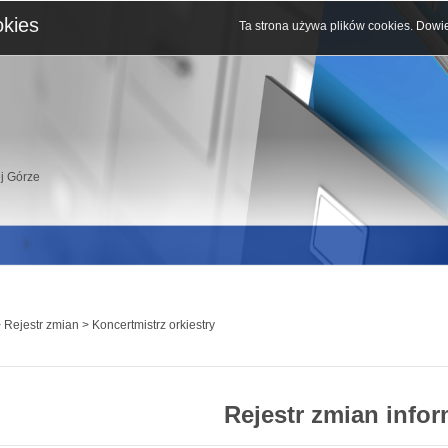
okies
Ta strona używa plików cookies.
Dowie
j Górze
 Rejestr zmian > Koncertmistrz orkiestry
Rejestr zmian infor