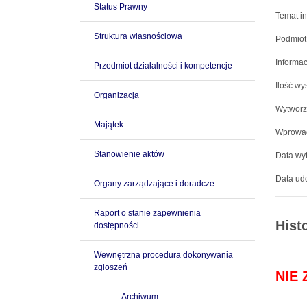
Status Prawny
Temat in
Struktura własnościowa
Podmiot
Informac
Przedmiot działalności i kompetencje
Ilość wy
Organizacja
Wytworz
Majątek
Wprowad
Stanowienie aktów
Data wyt
Data udo
Organy zarządzające i doradcze
Raport o stanie zapewnienia
Hist
dostępności
Wewnętrzna procedura dokonywania
zgłoszeń
NIE
Archiwum