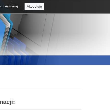
Akceptuję
dz się więcej...
macji: